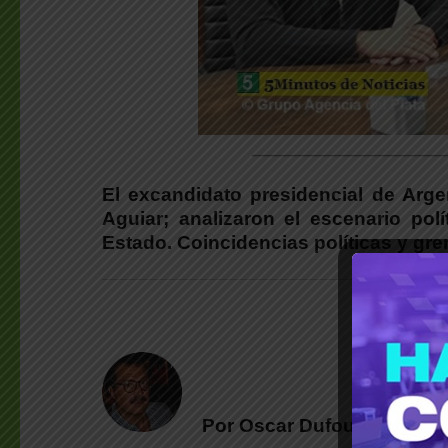
________________________
El excandidato presidencial de Arge
Aguiar; analizaron el escenario polí
Estado. Coincidencias políticas y gr
Por Oscar Dufour | (*)