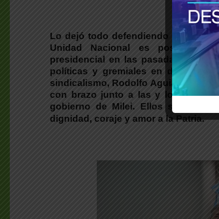
Lo dejó todo defendiendo los derech
Unidad Nacional es posible,
es S
presidencial en las pasadas eleccio
políticas y gremiales en defensa d
sindicalismo, Rodolfo Aguiar
, el líde
con brazo junto a las y los trabaja
gobierno de Milei.
Ellos son claro
dignidad, coraje y amor a la Patria.