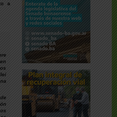
to a
bre
 en
mos
lei
una
 de
ión
nos