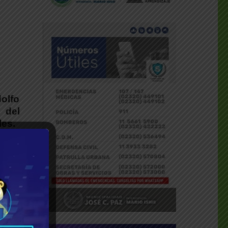
olfo
l del
les.