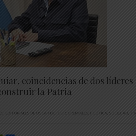
iar, coincidencias de dos líderes
construir la Patria
ES
,
EDITORIALES DE OSCAR DUFOUR
,
GREMIALES
,
POLÍTICA
,
SOCIEDAD
,
TR