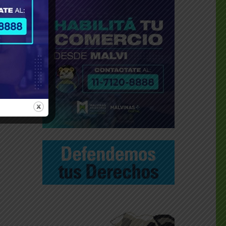
e la
dato
cias
 del
brazo
 del
a de