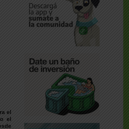
ra el
o el
esde