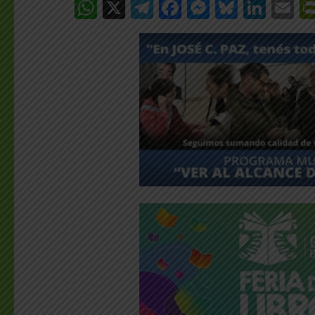
WhatsApp
X
Telegram
Facebook
Messenge
Bluesk
Link
E