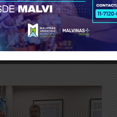
os de los Argentinos y nos dejó el sueño de qu
ergio Massa nuestro extraordinario candi
nes
y, para mi sigue siendo el mejor.
Coinciden
e nuestros intereses nacionales con un grande
r de los estatales, el que siempre está en la calle 
dores, poniendo el pecho a la salvaje represión
s protagonistas de la lucha épica;
un emblem