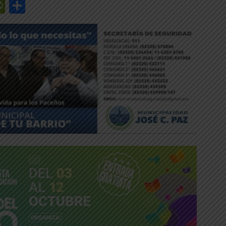
r
y
edIn
mail
PrintFriendly
Share