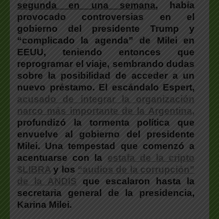
segunda en una semana
, había
provocado controversias en el
gobierno del presidente Trump y
“complicado la agenda” de Milei en
EEUU
, teniendo entonces que
reprogramar el viaje, sembrando dudas
sobre la posibilidad de acceder a un
nuevo préstamo.
El escándalo Espert,
acusado de integrar la organización
narco más importante de la Argentina,
profundizó la tormenta política
que
envuelve al gobierno del presidente
Milei.
Una tempestad que comenzó a
acentuarse con la
estafa de la cripto
$LIBRA
y los
“audios de la corrupción”
de la ANDIS
que escalaron hasta la
secretaria general de la presidencia,
Karina Milei.