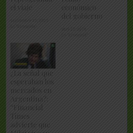
el viaje
económico
del gobierno
septiembre 21, 2025
En "Economía"
abril 23, 2026
En "Economía"
¿La señal que
esperaban los
mercados en
Argentina?:
“Financial
Times
advierte que