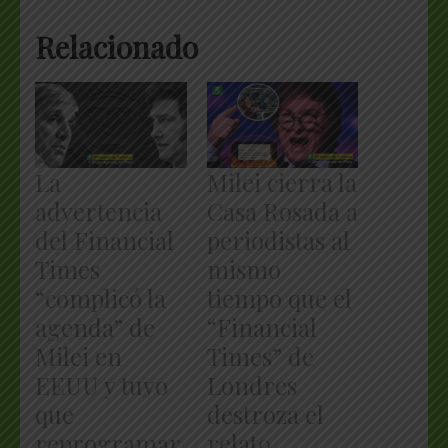
Relacionado
La
Milei cierra la
advertencia
Casa Rosada a
del Financial
periodistas al
Times
mismo
“complicó la
tiempo que el
agenda” de
“Financial
Milei en
Times” de
EEUU y tuvo
Londres
que
destroza el
reprogramar
relato