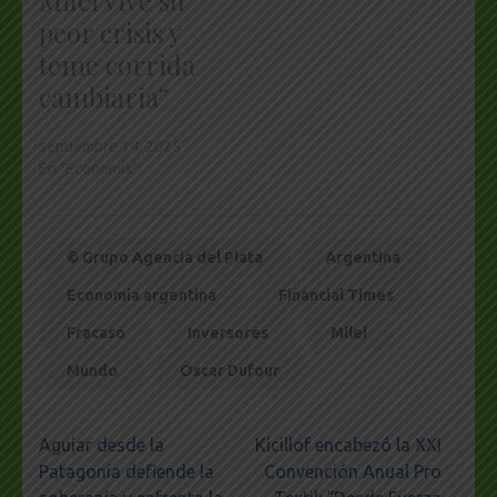
Milei vive su
peor crisis y
teme corrida
cambiaria”
septiembre 14, 2025
En "Economía"
© Grupo Agencia del Plata
Argentina
Economía argentina
Financial Times
Fracaso
Inversores
Milei
Mundo
Oscar Dufour
Navegación
Aguiar desde la
Kicillof encabezó la XXI
de
Patagonia defiende la
Convención Anual Pro
entradas