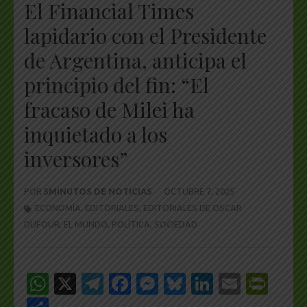
El Financial Times
lapidario con el Presidente
de Argentina, anticipa el
principio del fin: “El
fracaso de Milei ha
inquietado a los
inversores”
POR
5MINUTOS DE NOTICIAS
OCTUBRE 7, 2025
ECONOMÍA
,
EDITORIALES
,
EDITORIALES DE OSCAR
DUFOUR
,
EL MUNDO
,
POLÍTICA
,
SOCIEDAD
WhatsApp
X
Telegram
Facebook
Messenger
Bluesky
LinkedIn
Email
Pri