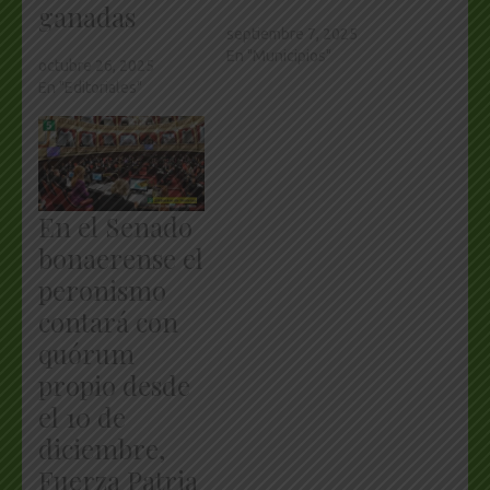
ganadas
septiembre 7, 2025
En "Municipios"
octubre 26, 2025
En "Editoriales"
En el Senado
bonaerense el
peronismo
contará con
quórum
propio desde
el 10 de
diciembre,
Fuerza Patria