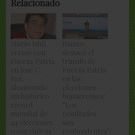
Relacionado
Mario Ishii
Bianco
arrasó con
destacó el
Fuerza Patria
triunfo de
en José C.
Fuerza Patria
Paz,
en las
alcanzando
elecciones
un histórico
bonaerenses:
récord
“Los
mundial de
resultados
44 elecciones
son
consecutivas
contundentes”