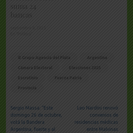
suma 24
bancas
septiembre 8, 2025
En "Política"
© Grupo Agencia del Plata
Argentina
Cámara Electoral
Elecciones 2025
Escrutinio
Fuerza Patria
Provincia
Navegación
Sergio Massa: “Este
Leo Nardini renovó
de
domingo 26 de octubre,
convenios de
entradas
votá la Bandera
residencias médicas
Argentina, fuerte y al
entre Malvinas