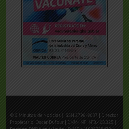
© 5 Minutos de Noticias | ISSN 2796-9037 | Director
Propietario: Oscar Dufour | DNM-INPI N°3.408.325 |
Registro DNDA en trámite | PyME N°1005758473 |