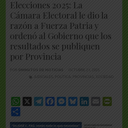
Elecciones 2025: La
Cámara Electoral le dio la
razón a Fuerza Patria y
ordenó al Gobierno que los
resultados se publiquen
por Provincia
POR
5MINUTOS DE NOTICIAS
OCTUBRE 21, 2025
JUDICIALES
,
POLÍTICA
,
PROVINCIAS
,
SOCIEDAD
WhatsApp
X
Telegram
Facebook
Messenger
Bluesky
LinkedIn
Email
Pri
Share