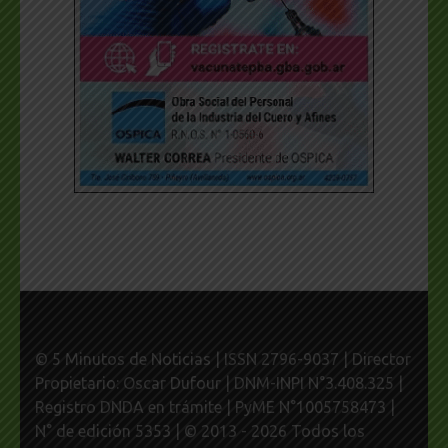
© 5 Minutos de Noticias | ISSN 2796-9037 | Director
Propietario: Oscar Dufour | DNM-INPI N°3.408.325 |
Registro DNDA en trámite | PyME N°1005758473 |
N° de edición 5353 | © 2013 - 2026 Todos los