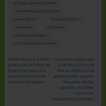
© Grupo Agencia del Plata
Centro Municipal de Estudios
Daniel Morard
Educación Pública
Leo Nardini
Luis Vivona
Malvinas Argentinas
Provincia de Buenos Aires
Navegación
Melella destacó el futuro
Capitanich sostuvo que
de
productivo de Tierra del
la reforma laboral de
entradas
Fuego que coloca a la
Milei es regresiva y no
acuicultura como una
genera empleo genuino:
actividad estratégica
“Precariza, debilita
derechos, transfiere
costos a los
trabajadores y jubilados