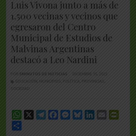
Luis Vivona junto a más de
1.500 vecinas y vecinos que
egresaron del Centro
Municipal de Estudios de
Malvinas Argentinas
destacó a Leo Nardini
POR
5MINUTOS DE NOTICIAS
DICIEMBRE 15, 2025
EDUCACIÓN
,
MUNICIPIOS
,
POLÍTICA
,
PROVINCIAS
,
SOCIEDAD
WhatsApp
X
Telegram
Facebook
Messenger
Bluesky
LinkedIn
Email
Pri
Share