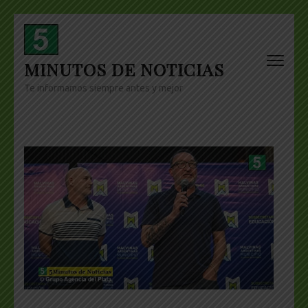
Skip
to
content
MINUTOS DE NOTICIAS
(Press
Enter)
Te informamos siempre antes y mejor