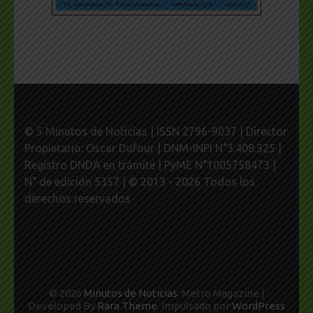
© 5 Minutos de Noticias | ISSN 2796-9037 | Director
Propietario: Oscar Dufour | DNM-INPI N°3.408.325 |
Registro DNDA en trámite | PyME N°1005758473 |
N° de edición 5357 | © 2013 - 2026 Todos los
derechos reservados
© 2026
Minutos de Noticias
. Metro Magazine |
Developed By
Rara Theme
. Impulsado por
WordPress