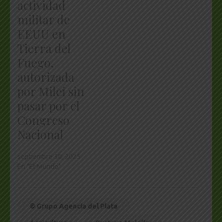
actividad
militar de
EEUU en
Tierra del
Fuego,
autorizada
por Milei sin
pasar por el
Congreso
Nacional
septiembre 30, 2025
En "El Mundo"
© Grupo Agencia del Plata