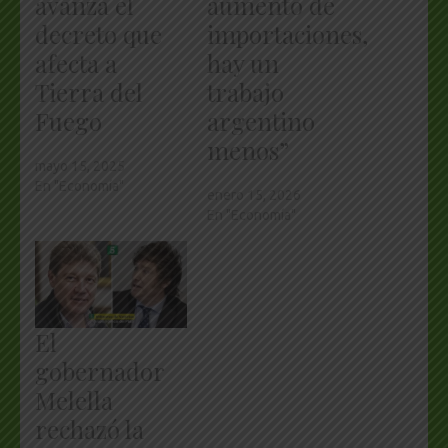
avanza el
aumento de
decreto que
importaciones,
afecta a
hay un
Tierra del
trabajo
Fuego
argentino
menos”
mayo 15, 2025
En "Economía"
enero 15, 2026
En "Economía"
El
gobernador
Melella
rechazó la