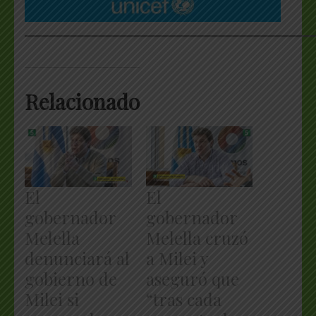
___________________________________________________
Relacionado
El
El
gobernador
gobernador
Melella
Melella cruzó
denunciará al
a Milei y
gobierno de
aseguró que
Milei si
“tras cada