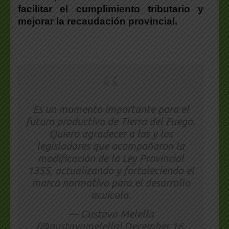
facilitar el cumplimiento tributario y
mejorar la recaudación provincial.
Es un momento importante para el
futuro productivo de Tierra del Fuego.
Quiero agradecer a las y los
legisladores que acompañaron la
modificación de la Ley Provincial
1355, actualizando y fortaleciendo el
marco normativo para el desarrollo
acuícola.
— Gustavo Melella
(@gustavomelella)
December 16,