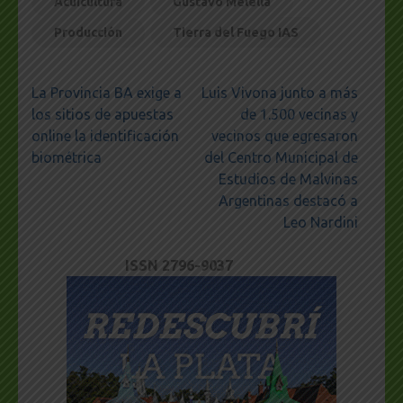
Acuicultura
Gustavo Melella
Producción
Tierra del Fuego IAS
Navegación
La Provincia BA exige a
Luis Vivona junto a más
de
los sitios de apuestas
de 1.500 vecinas y
entradas
online la identificación
vecinos que egresaron
biométrica
del Centro Municipal de
Estudios de Malvinas
Argentinas destacó a
Leo Nardini
ISSN 2796-9037