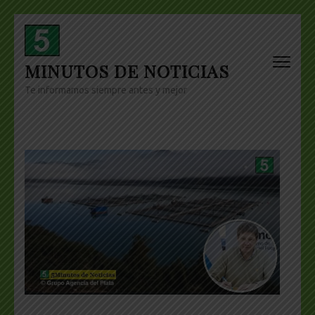
Skip
to
content
MINUTOS DE NOTICIAS
(Press
Enter)
Te informamos siempre antes y mejor