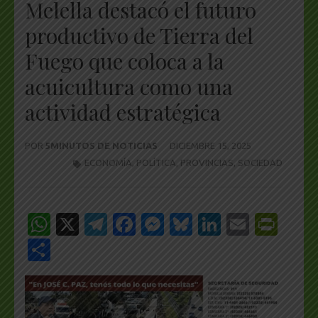
Melella destacó el futuro
productivo de Tierra del
Fuego que coloca a la
acuicultura como una
actividad estratégica
POR
5MINUTOS DE NOTICIAS
DICIEMBRE 15, 2025
ECONOMÍA
,
POLÍTICA
,
PROVINCIAS
,
SOCIEDAD
WhatsApp
X
Telegram
Facebook
Messenger
Bluesky
LinkedIn
Email
Pri
Share