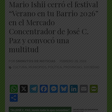
Mario Ishii cerró el festival
“Verano en tu Barrio 2026”
en el Mercado
Concentrador de José C.
Paz y convocó una
multitud
POR
5MINUTOS DE NOTICIAS
FEBRERO 28, 2026
CULTURA
,
MUNICIPIOS
,
POLÍTICA
,
PROVINCIAS
,
SOCIEDAD
WhatsApp
X
Telegram
Facebook
Messenger
Bluesky
LinkedIn
Email
Pri
Share