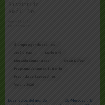
Salvatori de
José C. Paz
enero 13, 2025
En "Editoriales"
© Grupo Agencia del Plata
José C. Paz
Mario Ishii
Mercado Concentrador
Oscar Dufour
Programa Verano en Tu Barrio
Provincia de Buenos Aires
Verano 2026
Navegación
Los medios del mundo
UE-Mercosur: “El