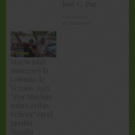
José C. Paz
enero 9, 2026
En "Editoriales"
Mario Ishii
inauguró la
Colonia de
Verano 2025
“Por Muchas
más Caritas
Felices” en el
predio
Natalio