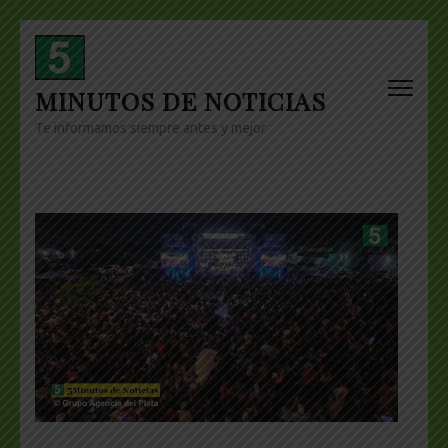
Skip
to
content
MINUTOS DE NOTICIAS
(Press
Enter)
Te informamos siempre antes y mejor