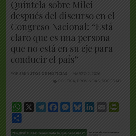
Quintela sobre Milei
después del discurso en el
Congreso Nacional: “Está
claro que es una persona
que no está en su eje para
conducir el país”
POR
5MINUTOS DE NOTICIAS
MARZO 2, 2026
POLÍTICA
,
PROVINCIAS
,
SOCIEDAD
WhatsApp
X
Telegram
Facebook
Messenger
Bluesky
LinkedIn
Email
Pri
Share