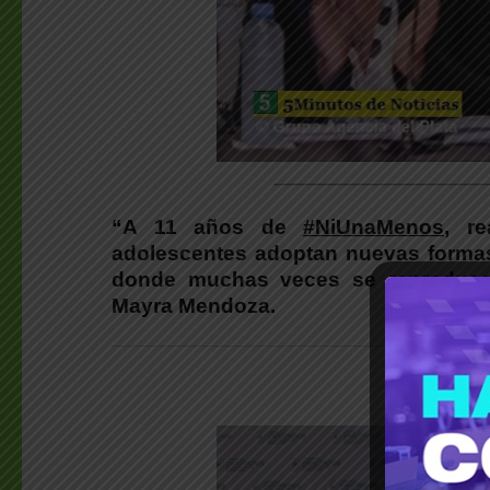
________________________
“
A 11 años de
#NiUnaMenos
, r
adolescentes adoptan nuevas formas
donde muchas veces se reproducen,
Mayra Mendoza.