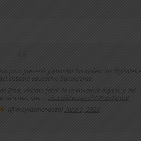
va para prevenir y abordar las violencias digitales 
 del sistema educativo bonaerense.
de Ema, víctima fatal de la violencia digital, y del
ra Sánchez, que…
pic.twitter.com/VVP3x4SHuV
(@mayrasmendoza)
June 3, 2026