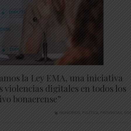
mos la Ley EMA, una iniciativa
 violencias digitales en todos los
tivo bonaerense”
MUNICIPIOS
,
POLÍTICA
,
PROVINCIAS
,
SOC