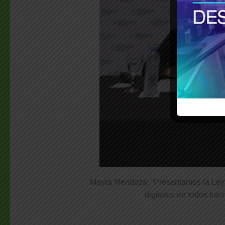
Mayra Mendoza: “Presentamos la Ley E
digitales en todos los