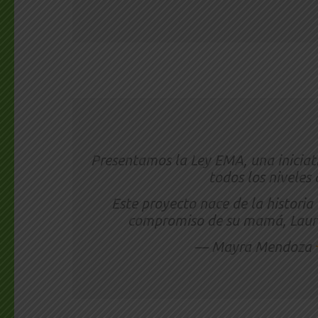
Presentamos la Ley EMA, una iniciati
todos los niveles
Este proyecto nace de la historia 
compromiso de su mamá, Lau
— Mayra Mendoza