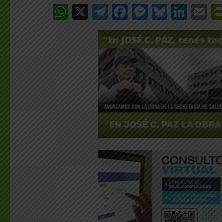
WhatsApp
X
Telegram
Facebook
Messenge
Bluesk
Link
E