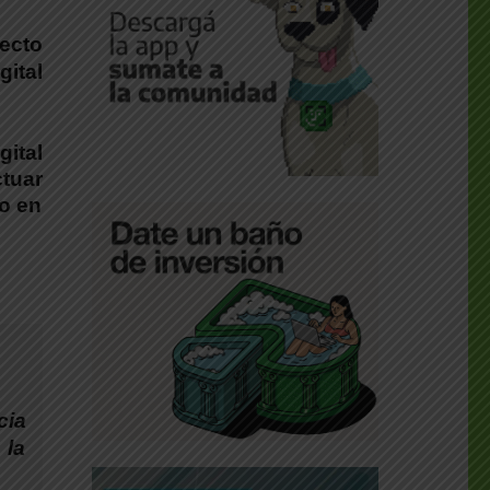
ecto
gital
ital
tuar
to en
cia
 la