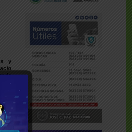
es y
acio
tada