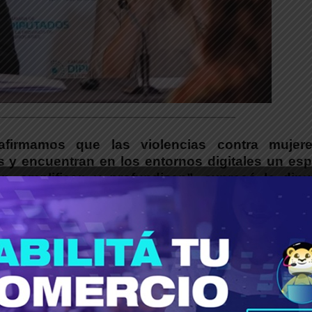
___________________________________________
eafirmamos que las violencias contra mujer
 y encuentran en los entornos digitales un esp
 amplifican y profundizan”, expresó la dipu