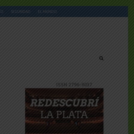
JO
SEGURIDAD
EL MUNDO
ISSN 2796-9037