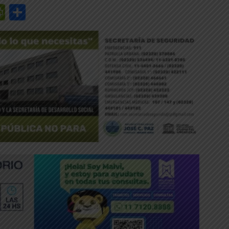
r
y
edIn
mail
PrintFriendly
Share