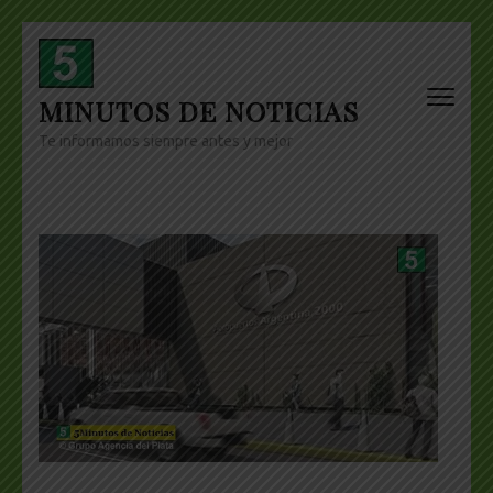
Skip
to
content
MINUTOS DE NOTICIAS
(Press
Enter)
Te informamos siempre antes y mejor