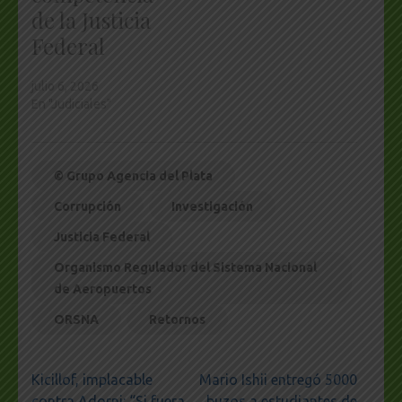
de la Justicia
Federal
julio 6, 2026
En "Judiciales"
© Grupo Agencia del Plata
Corrupción
Investigación
Justicia Federal
Organismo Regulador del Sistema Nacional
de Aeropuertos
ORSNA
Retornos
Navegación
Kicillof, implacable
Mario Ishii entregó 5000
de
contra Adorni: “Si fuera
buzos a estudiantes de