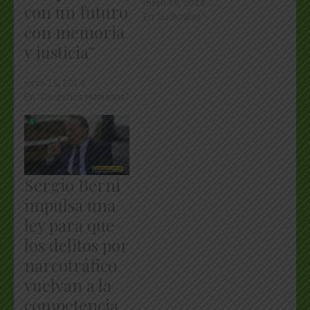
mayo 19, 2026
con un futuro
En "Judiciales"
con memoria
y justicia”
junio 25, 2024
En "Derechos Humanos"
Sergio Berni
impulsa una
ley para que
los delitos por
narcotráfico
vuelvan a la
competencia