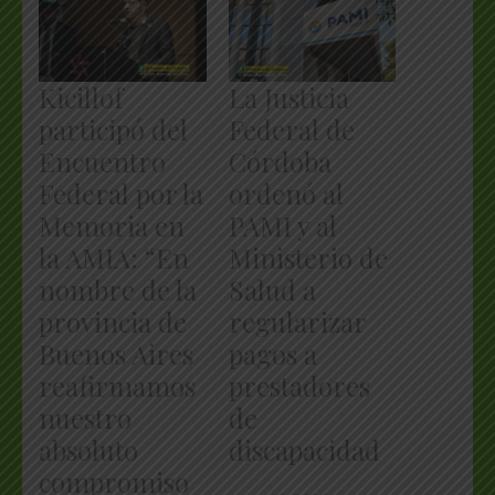
Kicillof
La Justicia
participó del
Federal de
Encuentro
Córdoba
Federal por la
ordenó al
Memoria en
PAMI y al
la AMIA: “En
Ministerio de
nombre de la
Salud a
provincia de
regularizar
Buenos Aires
pagos a
reafirmamos
prestadores
nuestro
de
absoluto
discapacidad
compromiso