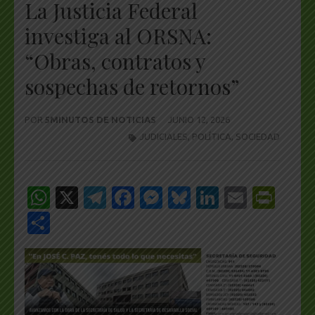
La Justicia Federal
investiga al ORSNA:
“Obras, contratos y
sospechas de retornos”
POR
5MINUTOS DE NOTICIAS
JUNIO 12, 2026
JUDICIALES
,
POLÍTICA
,
SOCIEDAD
WhatsApp
X
Telegram
Facebook
Messenger
Bluesky
LinkedIn
Email
Pri
Share