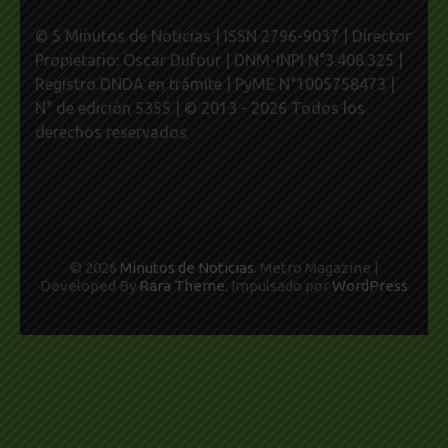
© 5 Minutos de Noticias | ISSN 2796-9037 | Director
Propietario: Oscar Dufour | DNM-INPI N°3.408.325 |
Registro DNDA en trámite | PyME N°1005758473 |
N° de edición 5355 | © 2013 - 2026 Todos los
derechos reservados
© 2026
Minutos de Noticias
. Metro Magazine |
Developed By
Rara Theme
. Impulsado por
WordPress