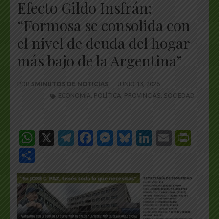
Efecto Gildo Insfrán:
“Formosa se consolida con
el nivel de deuda del hogar
más bajo de la Argentina”
POR
5MINUTOS DE NOTICIAS
JUNIO 13, 2026
ECONOMÍA
,
POLÍTICA
,
PROVINCIAS
,
SOCIEDAD
WhatsApp
X
Telegram
Facebook
Messenger
Bluesky
LinkedIn
Email
Pri
Share