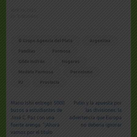
abril 16, 2025
En "Editoriales"
© Grupo Agencia del Plata
Argentina
Familias
Formosa
Gildo Insfrán
Hogares
Modelo Formosa
Peronismo
PJ
Provincia
Navegación
Mario Ishii entregó 5000
Putin y la apuesta por
de
buzos a estudiantes de
las divisiones: la
entradas
José C. Paz con una
advertencia que Europa
fuerte arenga: “¡Ahora
no debería ignorar
vamos por el título