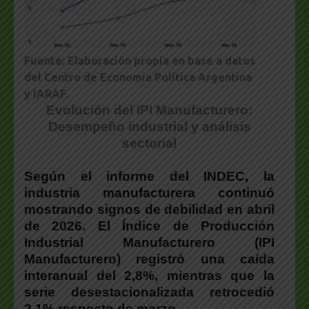
Fuente: Elaboración propia en base a datos
del Centro de Economía Política Argentina
y IARAF.
Evolución del IPI Manufacturero:
Desempeño industrial y análisis
sectorial
Según el informe del INDEC, la
industria manufacturera continuó
mostrando signos de debilidad en abril
de 2026. El Índice de Producción
Industrial Manufacturero (IPI
Manufacturero) registró una caída
interanual del 2,8%, mientras que la
serie desestacionalizada retrocedió
2,1% respecto de marzo.