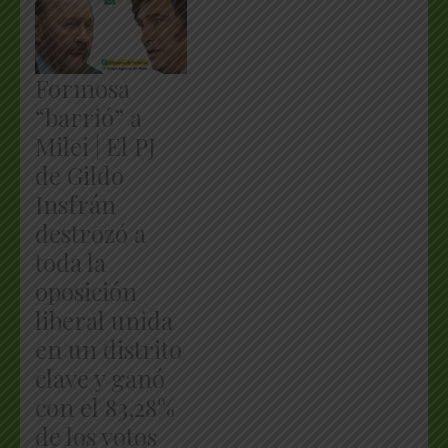
Formosa
“barrió” a
Milei | El PJ
de Gildo
Insfrán
destrozó a
toda la
oposición
liberal unida
en un distrito
clave y ganó
con el 83,28%
de los votos