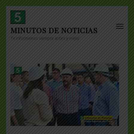
Skip
to
content
MINUTOS DE NOTICIAS
(Press
Enter)
Te informamos siempre antes y mejor