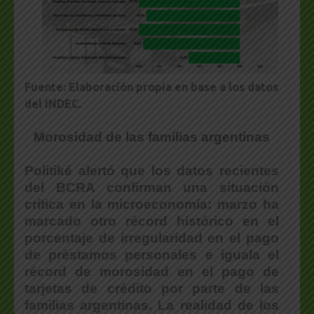
Fuente: Elaboración propia en base a los datos
del INDEC.
Morosidad de las familias argentinas
Politiké alertó que los datos recientes
del BCRA confirman una situación
crítica en la microeconomía: marzo ha
marcado otro récord histórico en el
porcentaje de irregularidad en el pago
de préstamos personales e iguala el
récord de morosidad en el pago de
tarjetas de crédito por parte de las
familias argentinas. La realidad de los