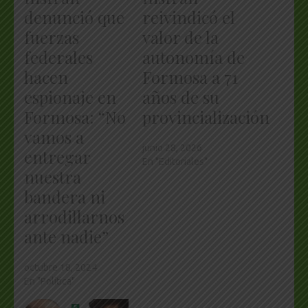
denunció que
reivindicó el
fuerzas
valor de la
federales
autonomía de
hacen
Formosa a 71
espionaje en
años de su
Formosa: “No
provincialización
vamos a
junio 28, 2026
entregar
En "Editoriales"
nuestra
bandera ni
arrodillarnos
ante nadie”
octubre 18, 2024
En "Política"