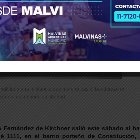
multitudinaria militancia que marchó tras el banderazo en
zama reclamando su libertad.
a Fernández de Kirchner salió este sábado al b
é 1111, en el barrio porteño de Constitución, 