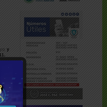
oyo
y
11.