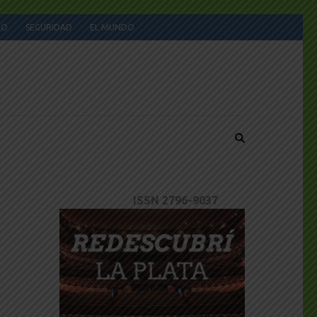
JO
SEGURIDAD
EL MUNDO
ISSN 2796-9037