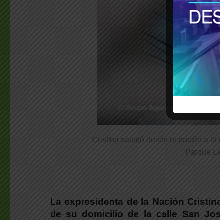
Cristina saludó desde el balcón a la 
Parque Le
La expresidenta de la Nación Cristin
de su domicilio de la calle San Jos