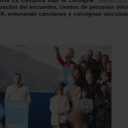
nista La Cámpora bajo la consigna
“Banderazo
lización del encuentro, cientos de personas inic
FK, entonando canciones y consignas vinculada