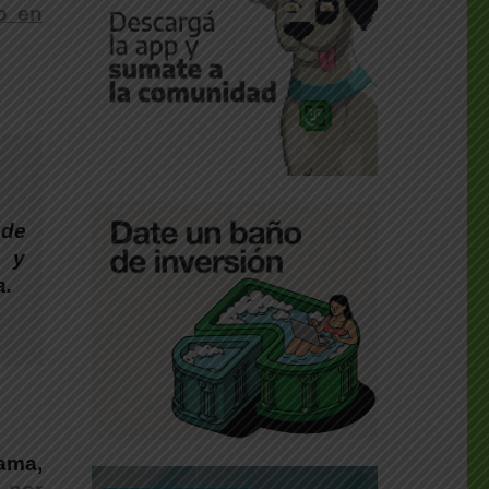
do en
 de
o y
a.
ama,