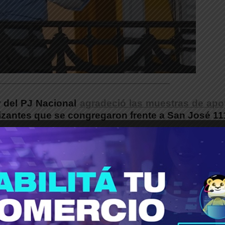
___________________________________________
r del PJ Nacional
agradeció las muestras de ap
zantes que se congregaron frente a San José 11