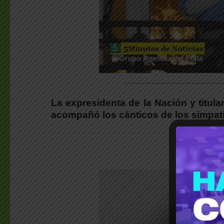
________________________
La expresidenta de la Nación y titula
acompañó los cánticos de los simpati