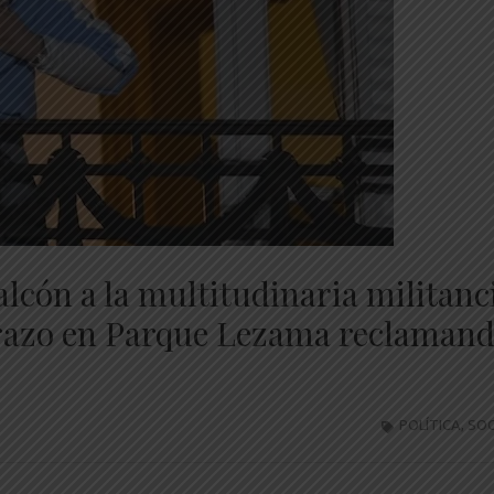
alcón a la multitudinaria militanc
erazo en Parque Lezama reclaman
POLÍTICA
,
SOC