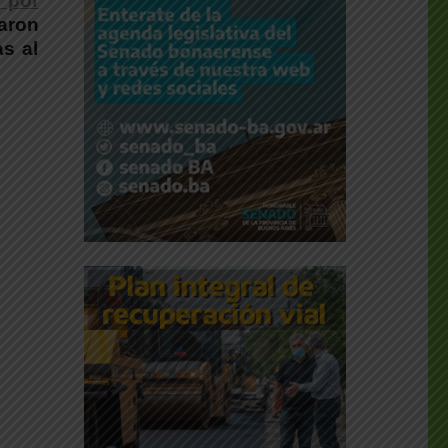
 por
iaron
s al