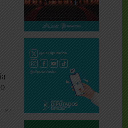
ia
do
IEDAD