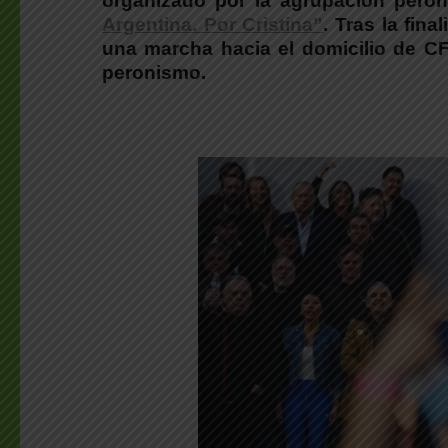
organizado por la agrupación pero
Argentina. Por Cristina”
.
Tras la fina
una marcha hacia el domicilio de C
peronismo.
.