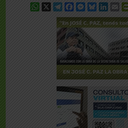
WhatsApp
X
Telegram
Facebook
Messenge
Bluesk
Link
E