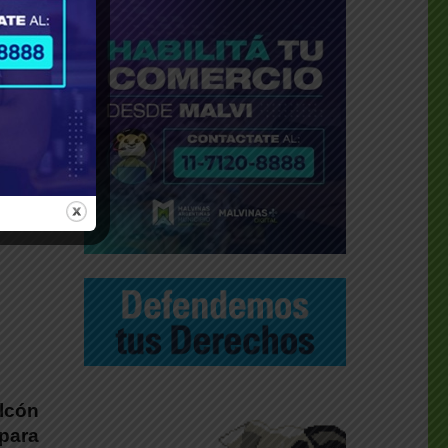
alcón
para