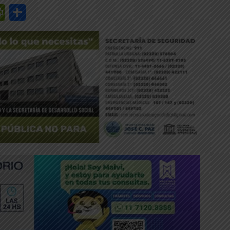
r
y
edIn
mail
PrintFriendly
Share