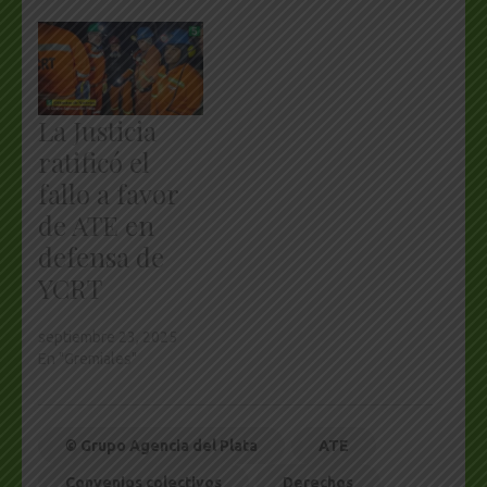
La Justicia
ratificó el
fallo a favor
de ATE en
defensa de
YCRT
septiembre 23, 2025
En "Gremiales"
© Grupo Agencia del Plata
ATE
Convenios colectivos
Derechos