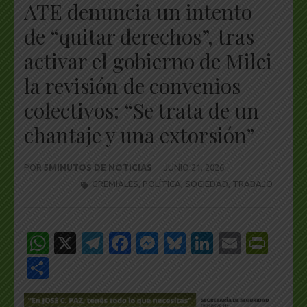
ATE denuncia un intento
de “quitar derechos”, tras
activar el gobierno de Milei
la revisión de convenios
colectivos: “Se trata de un
chantaje y una extorsión”
POR
5MINUTOS DE NOTICIAS
JUNIO 21, 2026
GREMIALES
,
POLÍTICA
,
SOCIEDAD
,
TRABAJO
WhatsApp
X
Telegram
Facebook
Messenger
Bluesky
LinkedIn
Email
Pri
Share