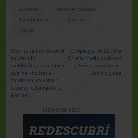
Estatales
Mercedes Cabezas
Rodolfo Aguiar
Salarios
Trabajo
Navegación
Cristina saludó desde el
El repliegue de EEUU en
de
balcón a la
Oriente Medio posiciona
entradas
multitudinaria militancia
a Pekín como el nuevo
que marchó tras el
árbitro global
banderazo en Parque
Lezama reclamando su
libertad
ISSN 2796-9037