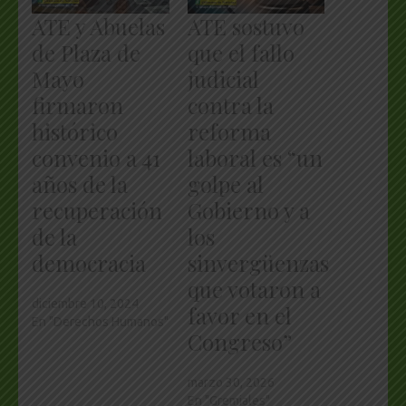
ATE y Abuelas
ATE sostuvo
de Plaza de
que el fallo
Mayo
judicial
firmaron
contra la
histórico
reforma
convenio a 41
laboral es “un
años de la
golpe al
recuperación
Gobierno y a
de la
los
democracia
sinvergüenzas
que votaron a
diciembre 10, 2024
favor en el
En "Derechos Humanos"
Congreso”
marzo 30, 2026
En "Gremiales"