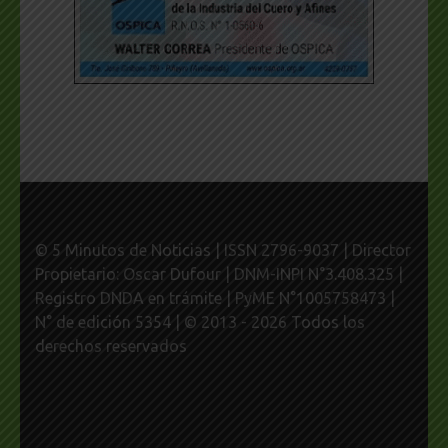
© 5 Minutos de Noticias | ISSN 2796-9037 | Director
Propietario: Oscar Dufour | DNM-INPI N°3.408.325 |
Registro DNDA en trámite | PyME N°1005758473 |
N° de edición 5354 | © 2013 - 2026 Todos los
derechos reservados