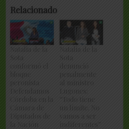
Relacionado
Natalia de la
Natalia de la
Sota
Sota
conformó el
denunció
bloque
penalmente
peronista
al ministro
Defendamos
Lugones:
Córdoba en la
“Todo tiene
Cámara de
un límite. No
Diputados de
vamos a ser
la Nación
indiferentes”