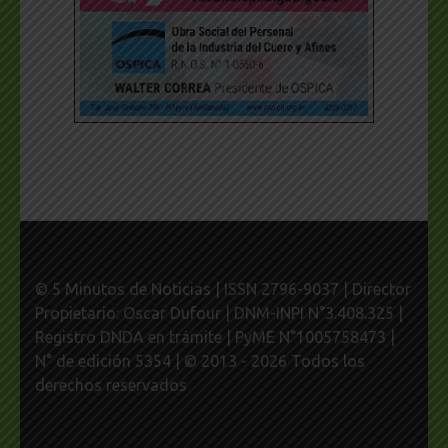
© 5 Minutos de Noticias | ISSN 2796-9037 | Director
Propietario: Oscar Dufour | DNM-INPI N°3.408.325 |
Registro DNDA en trámite | PyME N°1005758473 |
N° de edición 5354 | © 2013 - 2026 Todos los
derechos reservados