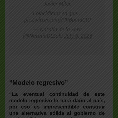
Javier Milei.
Coincidimos en que…
pic.twitter.com/PIVBpmdGlU
— Natalia de la Sota
(@NataliaDLSok)
July 6, 2026
.
“Modelo regresivo”
“La eventual continuidad de este
modelo regresivo le hará daño al país,
por eso es imprescindible construir
una alternativa sólida al gobierno de