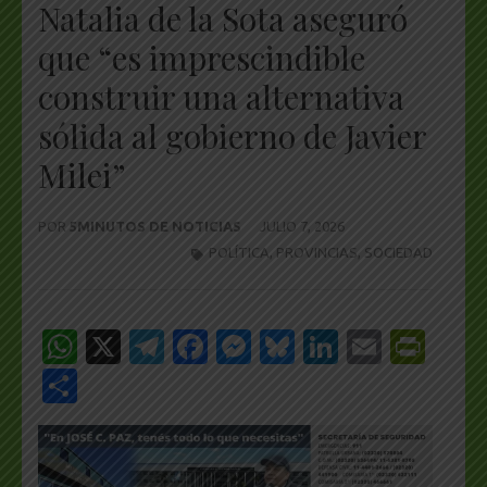
Natalia de la Sota aseguró
que “es imprescindible
construir una alternativa
sólida al gobierno de Javier
Milei”
POR
5MINUTOS DE NOTICIAS
JULIO 7, 2026
POLÍTICA
,
PROVINCIAS
,
SOCIEDAD
WhatsApp
X
Telegram
Facebook
Messenger
Bluesky
LinkedIn
Email
Pri
Share