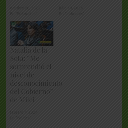
octubre 28, 2025
julio 10, 2026
En "Editoriales"
En "Judiciales"
Natalia de la
Sota: “Me
sorprendió el
nivel de
desconocimiento
del Gobierno”
de Milei
febrero 4, 2024
En "Política"