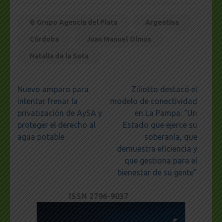
© Grupo Agencia del Plata
Argentina
Córdoba
Juan Manuel Olmos
Natalia de la Sota
Navegación
Nuevo amparo para
Ziliotto destacó el
de
intentar frenar la
modelo de conectividad
entradas
privatización de AySA y
en La Pampa: “Un
proteger el derecho al
Estado que ejerce su
agua potable
soberanía, que
demuestra eficiencia y
que gestiona para el
bienestar de su gente”
ISSN 2796-9037