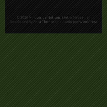
© 2026
Minutos de Noticias
. Metro Magazine |
Developed By
Rara Theme
. Impulsado por
WordPress