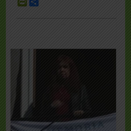
PrintFriendly
Share
_________________________________________________
…