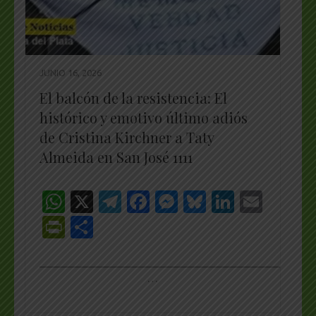
JUNIO 16, 2026
El balcón de la resistencia: El
histórico y emotivo último adiós
de Cristina Kirchner a Taty
Almeida en San José 1111
WhatsApp
X
Telegram
Facebook
Messenger
Bluesky
LinkedI
Emai
PrintFriendly
Share
_________________________________________________
…