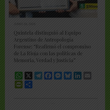
JUNIO 26, 2026
Quintela distinguió al Equipo
Argentino de Antropología
Forense: “Reafirmó el compromiso
de La Rioja con las políticas de
Memoria, Verdad y Justicia”
WhatsApp
X
Telegram
Facebook
Messenger
Bluesky
LinkedI
Emai
PrintFriendly
Share
_________________________________________________
…