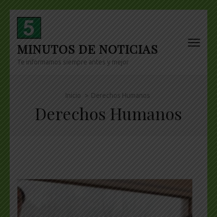
Skip
to
content
MINUTOS DE NOTICIAS
(Press
Enter)
Te informamos siempre antes y mejor
Inicio
>
Derechos Humanos
Derechos Humanos