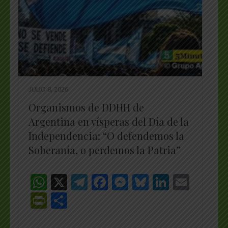
JULIO 8, 2026
Organismos de DDHH de
Argentina en vísperas del Día de la
Independencia: “O defendemos la
Soberanía, o perdemos la Patria”
WhatsApp
X
Telegram
Facebook
Messenger
Bluesky
LinkedI
Emai
PrintFriendly
Share
_________________________________________________