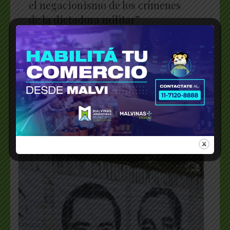
el negacionismo de los crímenes
de la dictadura militar”
WhatsApp
X
Telegram
Facebook
Messenger
Bluesky
LinkedI
Emai
PrintFriendly
Share
_________________________________________________
…