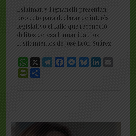
Eslaiman y Tignanelli presentan
proyecto para declarar de interés
legislativo el fallo que reconoció
delitos de lesa humanidad los
fusilamientos de José León Suárez
WhatsApp
X
Telegram
Facebook
Messenger
Bluesky
LinkedI
Emai
PrintFriendly
Share
_________________________________________________
…