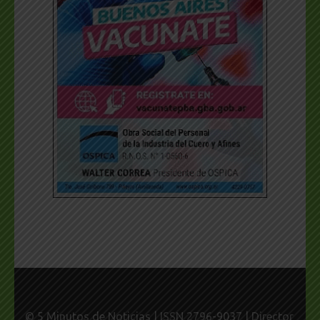
© 5 Minutos de Noticias | ISSN 2796-9037 | Director