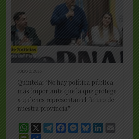
JULIO 2, 2026
Quintela: “No hay política pública
más importante que la que protege
a quienes representan el futuro de
nuestra provincia”
WhatsApp
X
Telegram
Facebook
Messenger
Bluesky
LinkedI
Emai
PrintFriendly
Share