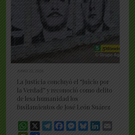
JUNIO 22, 2026
La Justicia concluyó el “Juicio por
la Verdad” y reconoció como delito
de lesa humanidad los
fusilamientos de José León Suárez
WhatsApp
X
Telegram
Facebook
Messenger
Bluesky
LinkedI
Emai