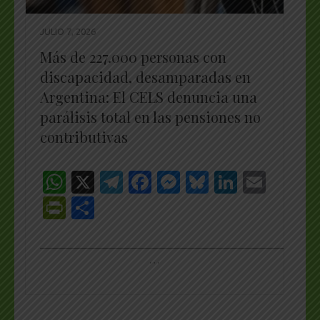
JULIO 7, 2026
Más de 227.000 personas con
discapacidad, desamparadas en
Argentina: El CELS denuncia una
parálisis total en las pensiones no
contributivas
WhatsApp
X
Telegram
Facebook
Messenger
Bluesky
LinkedI
Emai
PrintFriendly
Share
_________________________________________________
…