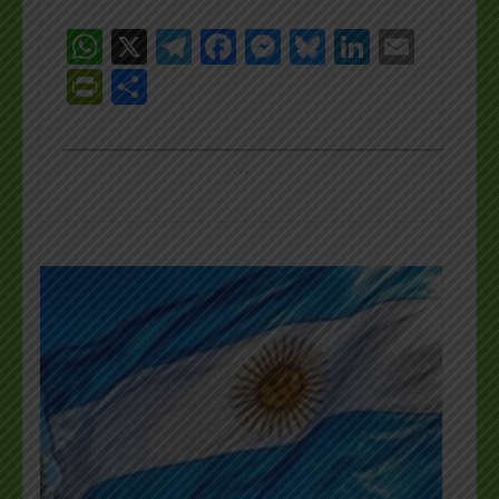
WhatsApp
X
Telegram
Facebook
Messenger
Bluesky
LinkedI
Emai
PrintFriendly
Share
_________________________________________________
…