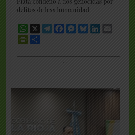
Plata condenó a dos genocidas por
delitos de lesa humanidad
WhatsApp
X
Telegram
Facebook
Messenger
Bluesky
LinkedI
Emai
PrintFriendly
Share
_________________________________________________
…