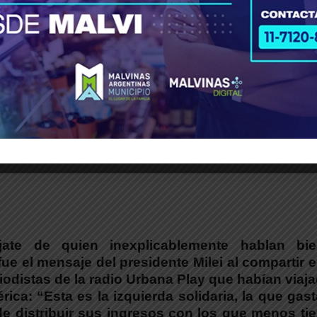
Fijate de quien inexplicablemente hablan bi
 el mensaje del presidente Milei al compartir el
riodistas de la radio Urbana Play que habían viaj
ica: “Esta es la izquierda solidaria, la que gas
e distribuir sus ingresos con los que menos ti