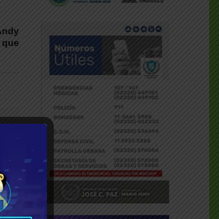
 Andy
 que