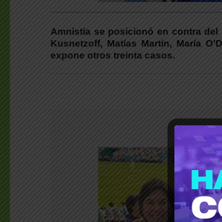
___________________________________________
Amnistía se posicionó en contra del 
Kusnetzoff, Matías Martin, María O’
expone otros treinta casos.