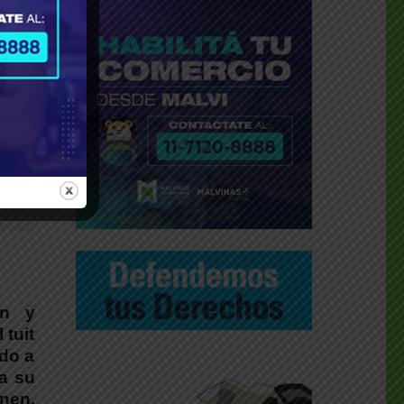
en y
 tuit
ado a
ta su
enen.