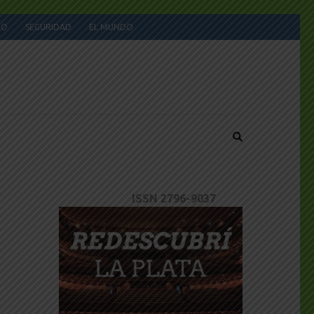
JO
SEGURIDAD
EL MUNDO
ISSN 2796-9037