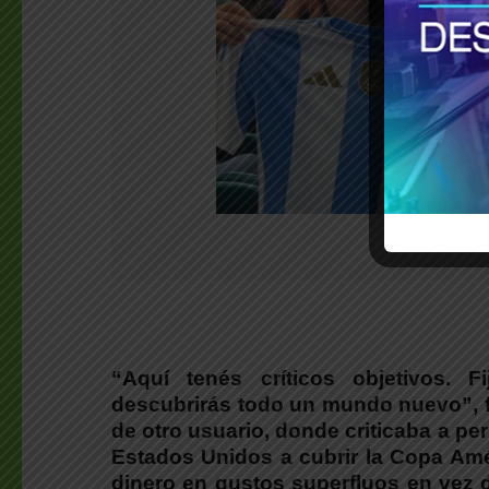
“Aquí tenés críticos objetivos. 
descubrirás todo un mundo nuevo”, fue
de otro usuario, donde criticaba a pe
Estados Unidos a cubrir la Copa Amér
dinero en gustos superfluos en vez d