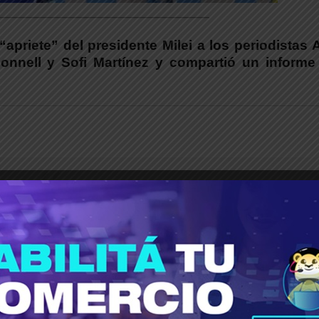
_____________________________________
“apriete” del presidente Milei a los periodistas
Donnell y Sofi Martínez y compartió un informe