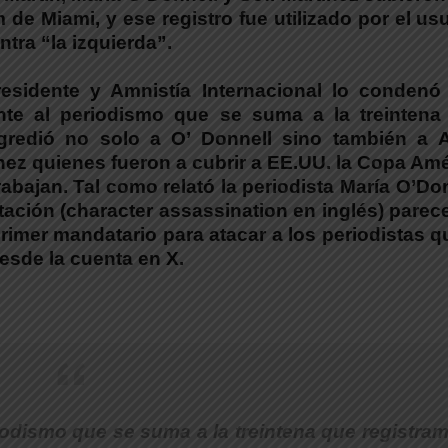
 de Miami, y ese registro fue utilizado por el us
tra “la izquierda”.
esidente y Amnistía Internacional lo condenó
nte al periodismo que se suma a la treintena
gredió no solo a O’ Donnell sino también a 
ínez quienes fueron a cubrir a EE.UU. la Copa Am
rabajan. Tal como relató la periodista María O’Do
tación (character assassination en inglés) parec
rimer mandatario para atacar a los periodistas q
esde la cuenta en X.
iodismo que se suma a la treintena que registra