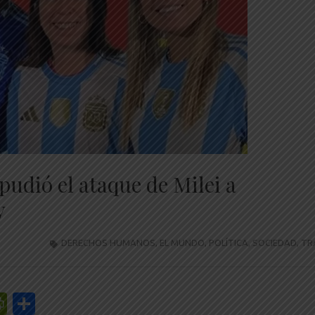
pudió el ataque de Milei a
y
DERECHOS HUMANOS
,
EL MUNDO
,
POLÍTICA
,
SOCIEDAD
,
TR
r
y
edIn
mail
PrintFriendly
Share