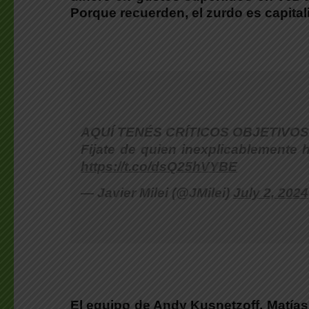
Porque recuerden, el zurdo es capitali
AQUÍ TENÉS CRÍTICOS OBJETIVOS
Fijate de quien inexplicablement
https://t.co/dsQ25hVYBE
— Javier Milei (@JMilei)
July 2, 2024
El equipo de Andy Kusnetzoff, Matías