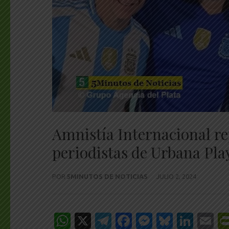
Amnistía Internacional re
periodistas de Urbana Pla
POR
5MINUTOS DE NOTICIAS
JULIO 2, 2024
WhatsApp
X
Telegram
Facebook
Messenge
Bluesk
Link
E