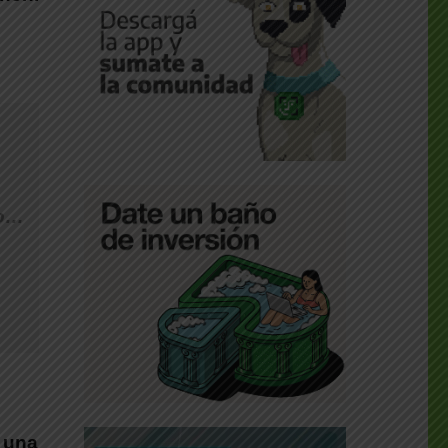
vo…
n una