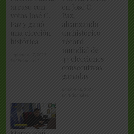
arrasó con
en José C.
votos José C.
Paz,
Paz y ganó
alcanzando
una elección
un histórico
histórica
récord
mundial de
septiembre 7, 2025
44 elecciones
En "Editoriales"
consecutivas
ganadas
octubre 26, 2025
En "Editoriales"
Mario Ishii