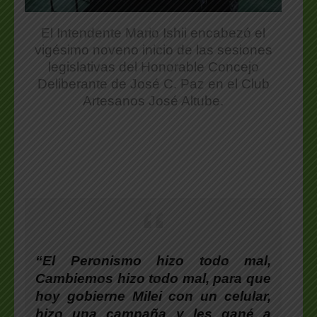
El Intendente Mario Ishii encabezó el
vigésimo noveno inicio de las sesiones
legislativas del Honorable Concejo
Deliberante de José C. Paz en el Club
Artesanos José Altube.
“El Peronismo hizo todo mal,
Cambiemos hizo todo mal, para que
hoy gobierne Milei con un celular,
hizo una campaña y les gané a