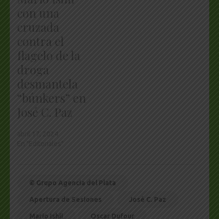
con una
cruzada
contra el
flagelo de la
droga
desmantela
“búnkers” en
José C. Paz
abril 17, 2024
En "Editoriales"
© Grupo Agencia del Plata
Apertura de Sesiones
José C. Paz
Mario Ishii
Oscar Dufour