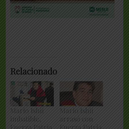
Relacionado
Mario Ishii
Mario Ishii
imbatible,
arrasó con
Fuerza Patria
Fuerza Patria