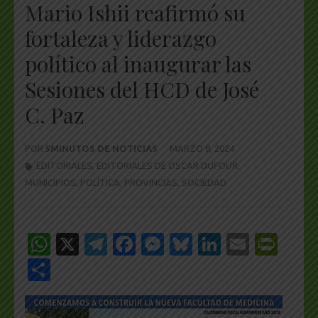
Mario Ishii reafirmó su
fortaleza y liderazgo
político al inaugurar las
Sesiones del HCD de José
C. Paz
POR
5MINUTOS DE NOTICIAS
MARZO 8, 2024
EDITORIALES
,
EDITORIALES DE OSCAR DUFOUR
,
MUNICIPIOS
,
POLÍTICA
,
PROVINCIAS
,
SOCIEDAD
WhatsApp
X
Telegram
Facebook
Messenger
Bluesky
LinkedIn
Email
Pri
Share