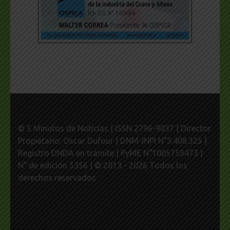
© 5 Minutos de Noticias | ISSN 2796-9037 | Director
Propietario: Oscar Dufour | DNM-INPI N°3.408.325 |
Registro DNDA en trámite | PyME N°1005758473 |
N° de edición 5356 | © 2013 - 2026 Todos los
derechos reservados