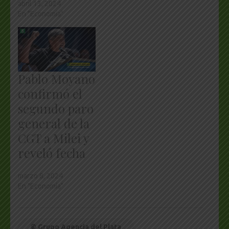
abril 13, 2024
En "Economía"
Pablo Moyano
confirmó el
segundo paro
general de la
CGT a Milei y
reveló fecha
marzo 8, 2024
En "Economía"
© Grupo Agencia del Plata