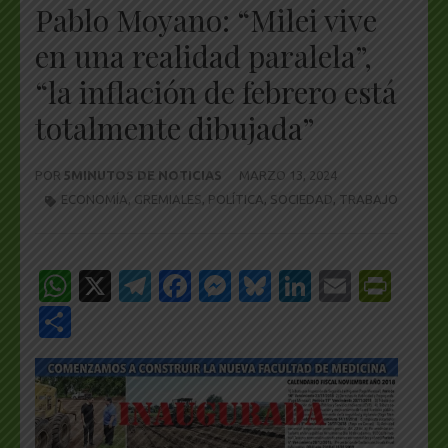
Pablo Moyano: “Milei vive
en una realidad paralela”,
“la inflación de febrero está
totalmente dibujada”
POR
5MINUTOS DE NOTICIAS
MARZO 13, 2024
ECONOMÍA
,
GREMIALES
,
POLÍTICA
,
SOCIEDAD
,
TRABAJO
WhatsApp
X
Telegram
Facebook
Messenger
Bluesky
LinkedIn
Email
Pri
Share