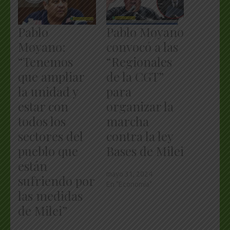
Pablo
Pablo Moyano
Moyano:
convocó a las
“Tenemos
“Regionales
que ampliar
de la CGT”
la unidad y
para
estar con
organizar la
todos los
marcha
sectores del
contra la ley
pueblo que
Bases de Milei
están
mayo 31, 2024
sufriendo por
En "Economía"
las medidas
de Milei”