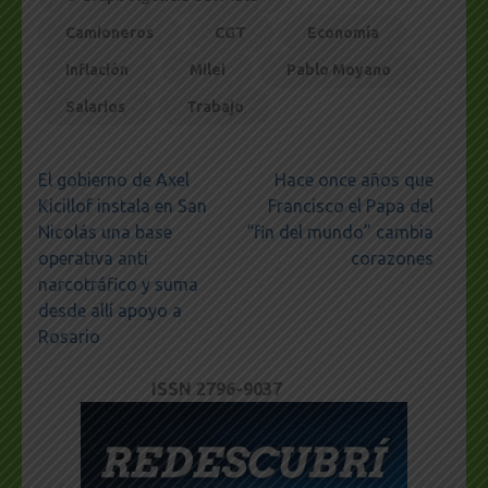
Camioneros
CGT
Economía
Inflación
Milei
Pablo Moyano
Salarios
Trabajo
Navegación
El gobierno de Axel
Hace once años que
de
Kicillof instala en San
Francisco el Papa del
entradas
Nicolás una base
“fin del mundo” cambia
operativa anti
corazones
narcotráfico y suma
desde allí apoyo a
Rosario
ISSN 2796-9037