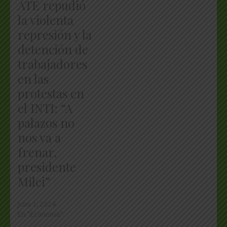
ATE repudió
la violenta
represión y la
detención de
trabajadores
en las
protestas en
el INTI: “A
palazos no
nos va a
frenar,
presidente
Milei”
julio 1, 2024
En "Economía"