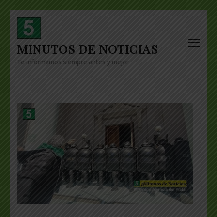
Skip
to
content
MINUTOS DE NOTICIAS
(Press
Enter)
Te informamos siempre antes y mejor