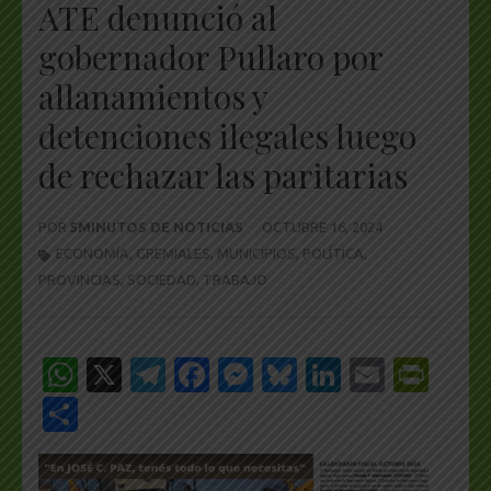
ATE denunció al
gobernador Pullaro por
allanamientos y
detenciones ilegales luego
de rechazar las paritarias
POR
5MINUTOS DE NOTICIAS
OCTUBRE 16, 2024
ECONOMÍA
,
GREMIALES
,
MUNICIPIOS
,
POLÍTICA
,
PROVINCIAS
,
SOCIEDAD
,
TRABAJO
WhatsApp
X
Telegram
Facebook
Messenger
Bluesky
LinkedIn
Email
Pri
Share