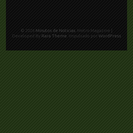
© 2026
Minutos de Noticias
. Metro Magazine |
Developed By
Rara Theme
. Impulsado por
WordPress