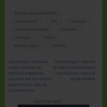
© Grupo Agencia del Plata
Allanamientos
ATE
Denuncia
Detenciones ilegales
Estatales
Paritarias
Pullaro
Rodolfo Aguiar
Santa Fe
Navegación
Leo Nardini y un nuevo
“Estudiantazo”: Marcha
de
sueño cumplido en
de velas y multitudinaria
entradas
Malvinas Argentinas,
movilización contra el
una obra que los vecinos
ajuste de Milei
esperaron por más de
cincuenta años
ISSN 2796-9037