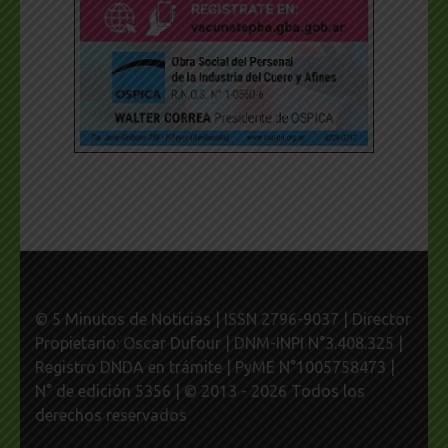
© 5 Minutos de Noticias | ISSN 2796-9037 | Director
Propietario: Oscar Dufour | DNM-INPI N°3.408.325 |
Registro DNDA en trámite | PyME N°1005758473 |
N° de edición 5356 | © 2013 - 2026 Todos los
derechos reservados