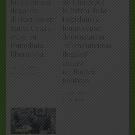
la detención
de Unión por
ilegal de
la Patria de la
dirigentes en
Legislatura
Santa Cruz y
bonaerense
exige su
denunciaron
inmediata
“allanamientos
liberación
ilegales”
contra
abril 15, 2026
militantes
En "Gremiales"
políticos
julio 2, 2025
En "Judiciales"