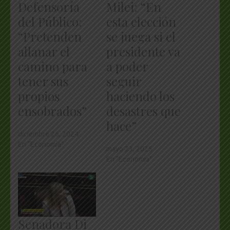
Defensoría
Milei: “En
del Público:
esta elección
“Pretenden
se juega si el
allanar el
presidente va
camino para
a poder
tener sus
seguir
propios
haciendo los
ensobrados”
desastres que
hace”
diciembre 26, 2024
En "Economía"
mayo 23, 2025
En "Economía"
Senadora Di