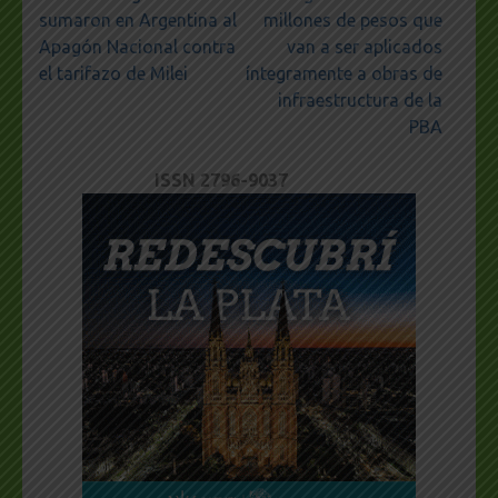
de
sumaron en Argentina al
millones de pesos que
entradas
Apagón Nacional contra
van a ser aplicados
el tarifazo de Milei
íntegramente a obras de
infraestructura de la
PBA
ISSN 2796-9037