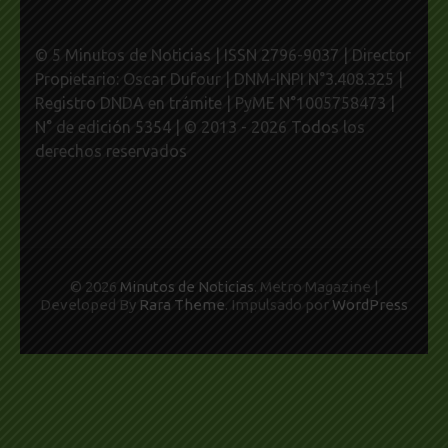
© 5 Minutos de Noticias | ISSN 2796-9037 | Director
Propietario: Oscar Dufour | DNM-INPI N°3.408.325 |
Registro DNDA en trámite | PyME N°1005758473 |
N° de edición 5354 | © 2013 - 2026 Todos los
derechos reservados
© 2026
Minutos de Noticias
. Metro Magazine |
Developed By
Rara Theme
. Impulsado por
WordPress