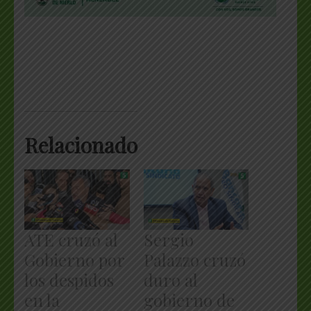
Relacionado
ATE cruzó al
Sergio
Gobierno por
Palazzo cruzó
los despidos
duro al
en la
gobierno de