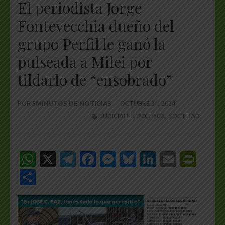
El periodista Jorge
Fontevecchia dueño del
grupo Perfil le ganó la
pulseada a Milei por
tildarlo de “ensobrado”
POR
5MINUTOS DE NOTICIAS
OCTUBRE 31, 2024
JUDICIALES
,
POLÍTICA
,
SOCIEDAD
WhatsApp
X
Telegram
Facebook
Messenger
Bluesky
LinkedIn
Email
Pri
Share