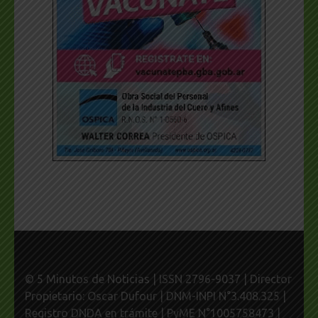
© 5 Minutos de Noticias | ISSN 2796-9037 | Director
Propietario: Oscar Dufour | DNM-INPI N°3.408.325 |
Registro DNDA en trámite | PyME N°1005758473 |