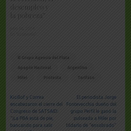
desempleo y
la pobreza”
julio 30, 2024
En "Economía"
© Grupo Agencia del Plata
Apagón Nacional
Argentina
Milei
Protesta
Tarifazo
Navegación
Kicillof y Correa
El periodista Jorge
de
encabezaron el cierre del
Fontevecchia dueño del
entradas
Congreso de SATSAID:
grupo Perfil le ganó la
“¡La PBA está de pie,
pulseada a Milei por
bancando para salir
tildarlo de “ensobrado”