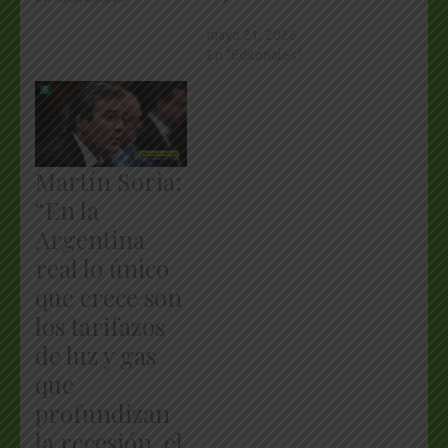
mayo 21, 2026
En "Editoriales"
Martín Soria:
“En la
Argentina
real lo único
que crece son
los tarifazos
de luz y gas
que
profundizan
la recesión, el