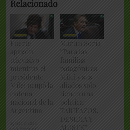
Relacionado
Fuerte
Martín Soria |
apagón
“Para las
televisivo
familias
mientras el
patagónicas
presidente
Milei y sus
Milei ocupó la
aliados solo
cadena
tienen una
nacional de la
política:
Argentina
TARIFAZOS,
DESIDIA Y
agosto 8, 2025
AJUSTE”
En "Editoriales"