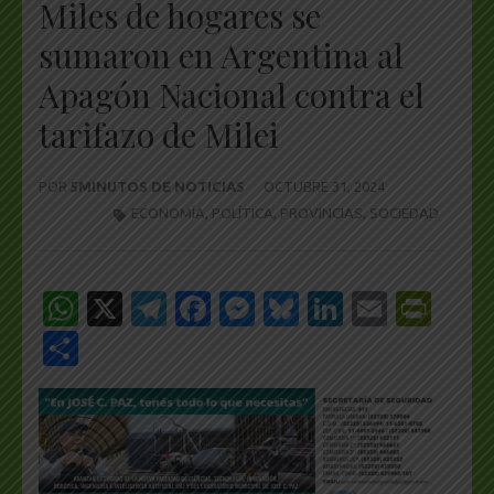
Miles de hogares se
sumaron en Argentina al
Apagón Nacional contra el
tarifazo de Milei
POR
5MINUTOS DE NOTICIAS
OCTUBRE 31, 2024
ECONOMÍA
,
POLÍTICA
,
PROVINCIAS
,
SOCIEDAD
WhatsApp
X
Telegram
Facebook
Messenger
Bluesky
LinkedIn
Email
Pri
Share