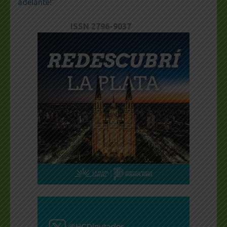
adelante!”
ISSN 2796-9037