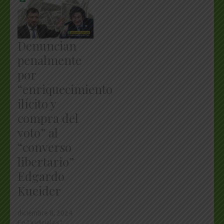
Denuncian
penalmente
por
“enriquecimiento
ilícito y
compra del
voto” al
“converso
libertario”
Edgardo
Kueider
diciembre 8, 2024
En "Judiciales"