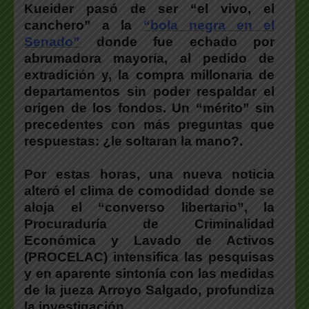
Kueider pasó de ser “el vivo, el
canchero” a la
“bola negra en el
Senado”
donde fue echado por
abrumadora mayoría, al pedido de
extradición y, la compra millonaria de
departamentos sin poder respaldar el
origen de los fondos. Un “mérito” sin
precedentes con más preguntas que
respuestas: ¿le soltaran la mano?.
Por estas horas, una nueva noticia
alteró el clima de comodidad donde se
aloja el “converso libertario”, la
Procuraduría de Criminalidad
Económica y Lavado de Activos
(PROCELAC) intensifica las pesquisas
y en aparente sintonía con las medidas
de la jueza Arroyo Salgado, profundiza
la investigación.