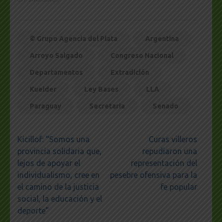
© Grupo Agencia del Plata
Argentina
Arroyo Salgado
Congreso Nacional
Departamentos
Extradición
Kueider
Ley Bases
LLA
Paraguay
Secretaria
Senado
Navegación
Kicillof: “Somos una
Curas villeros
de
provincia solidaria que,
repudiaron una
entradas
lejos de apoyar el
representación del
individualismo, cree en
pesebre ofensiva para la
el camino de la justicia
fe popular
social, la educación y el
deporte”