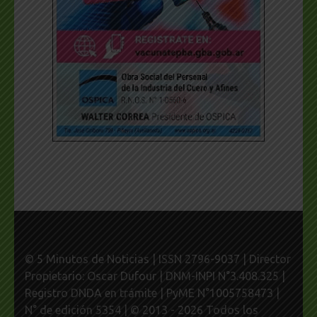
© 5 Minutos de Noticias | ISSN 2796-9037 | Director
Propietario: Oscar Dufour | DNM-INPI N°3.408.325 |
Registro DNDA en trámite | PyME N°1005758473 |
N° de edición 5354 | © 2013 - 2026 Todos los