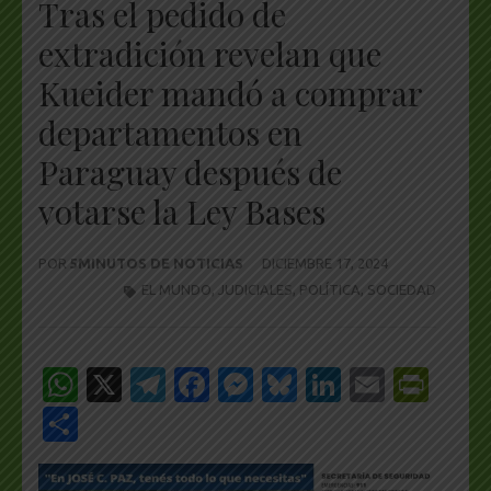
Tras el pedido de
extradición revelan que
Kueider mandó a comprar
departamentos en
Paraguay después de
votarse la Ley Bases
POR
5MINUTOS DE NOTICIAS
DICIEMBRE 17, 2024
EL MUNDO
,
JUDICIALES
,
POLÍTICA
,
SOCIEDAD
WhatsApp
X
Telegram
Facebook
Messenger
Bluesky
LinkedIn
Email
Pri
Share