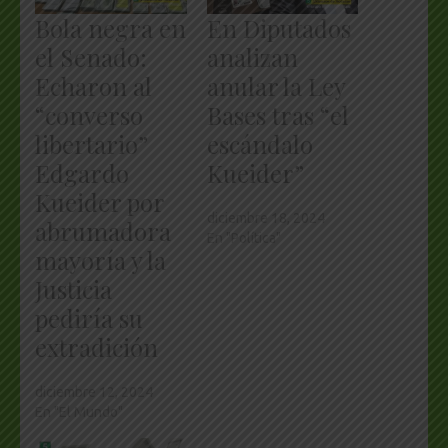
Bola negra en
En Diputados
el Senado:
analizan
Echaron al
anular la Ley
“converso
Bases tras “el
libertario”
escándalo
Edgardo
Kueider”
Kueider por
diciembre 18, 2024
abrumadora
En "Política"
mayoría y la
Justicia
pediría su
extradición
diciembre 12, 2024
En "El Mundo"