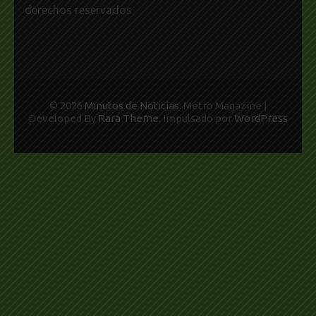
derechos reservados
© 2026
Minutos de Noticias
. Metro Magazine |
Developed By
Rara Theme
. Impulsado por
WordPress