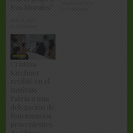
octubre 29, 2024
Evo Morales”
En "Editoriales"
abril 18, 2025
En "Editoriales"
Cristina
Kirchner
recibió en el
Instituto
Patria a una
delegación de
funcionarios
provenientes
de China