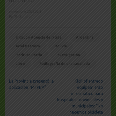
noviembre 20, 2024
En "Editoriales"
© Grupo Agencia del Plata
Argentina
Ariel Basteiro
Bolivia
Instituto Patria
Investigación
Libro
Radiografía de una canallada
Navegación
La Provincia presentó la
Kicillof entregó
de
aplicación “Mi PBA”
equipamiento
entradas
informático para
hospitales provinciales y
municipales: “No
hacemos bicicleta