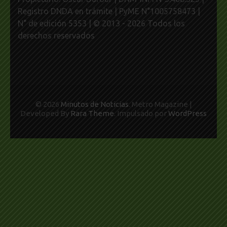
Registro DNDA en trámite | PyME N°1005758473 |
N° de edición 5353 | © 2013 - 2026 Todos los
derechos reservados
© 2026
Minutos de Noticias
. Metro Magazine |
Developed By
Rara Theme
. Impulsado por
WordPress