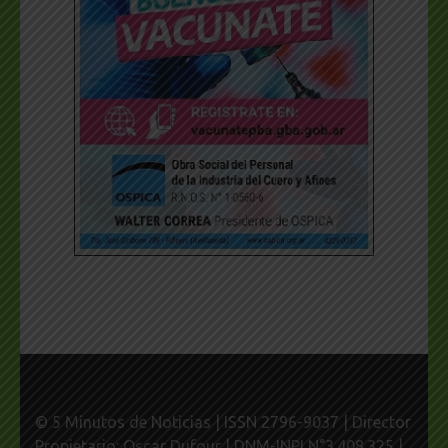
© 5 Minutos de Noticias | ISSN 2796-9037 | Director
Propietario: Oscar Dufour | DNM-INPI N°3.408.325 |