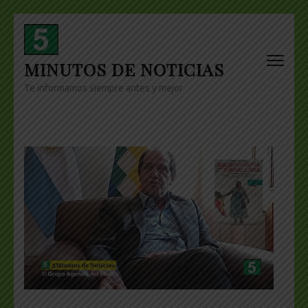
Skip
to
content
MINUTOS DE NOTICIAS
(Press
Enter)
Te informamos siempre antes y mejor