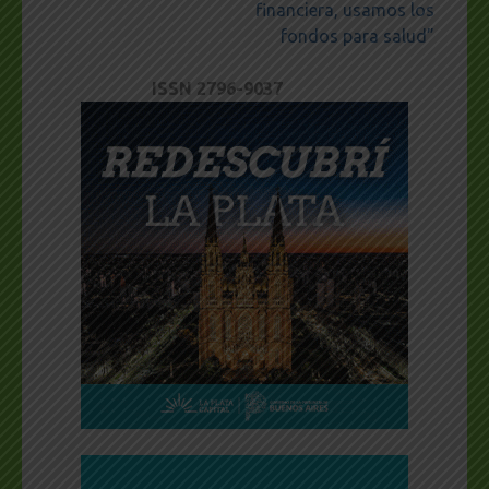
financiera, usamos los
fondos para salud”
ISSN 2796-9037