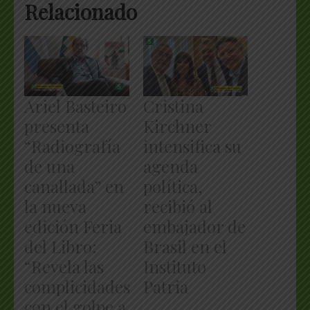
Relacionado
Ariel Basteiro
Cristina
presenta
Kirchner
“Radiografía
intensifica su
de una
agenda
canallada” en
política,
la nueva
recibió al
edición Feria
embajador de
del Libro:
Brasil en el
“Revela las
Instituto
complicidades
Patria
con el golpe a