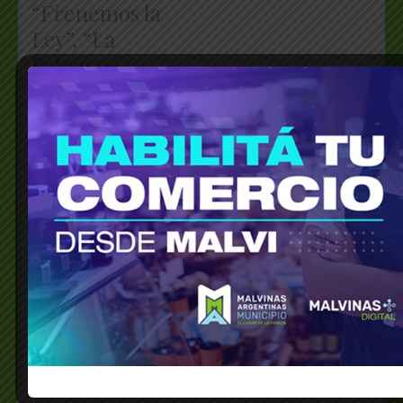
“Frenemos la
Ley”, “La
Patria no se
Vende”
junio 11, 2024
En "Economía"
© Grupo Agencia del Plata
Congreso Nacional
Deuda externa
Fuerza Patria
Maniobra ilegal
Milei
Partido Justicialista
Peronismo
PJ
Senadores peronistas