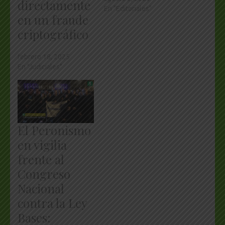
directamente
En "Editoriales"
en un fraude
criptográfico
febrero 18, 2025
En "Judiciales"
El Peronismo
en vigilia
frente al
Congreso
Nacional
contra la Ley
Bases: