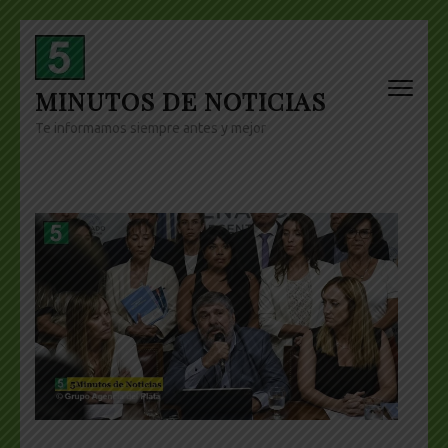
Skip
to
content
MINUTOS DE NOTICIAS
(Press
Enter)
Te informamos siempre antes y mejor