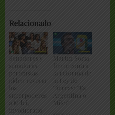
Relacionado
Senadores y
Martín Soria
senadoras
firme contra
peronistas
la reforma de
piden revocar
la Ley de
los
Tierras: “Es
superpoderes
Argentina o
a Milei,
Milei”
involucrado
agosto 3, 2026