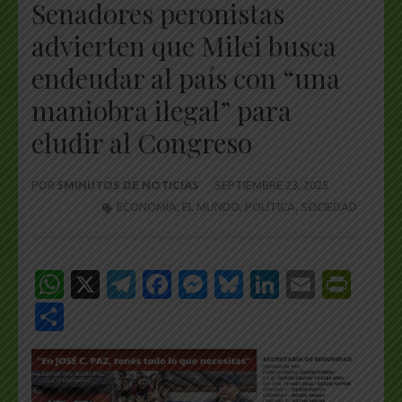
Senadores peronistas
advierten que Milei busca
endeudar al país con “una
maniobra ilegal” para
eludir al Congreso
POR
5MINUTOS DE NOTICIAS
SEPTIEMBRE 23, 2025
ECONOMÍA
,
EL MUNDO
,
POLÍTICA
,
SOCIEDAD
WhatsApp
X
Telegram
Facebook
Messenger
Bluesky
LinkedIn
Email
Pri
Share