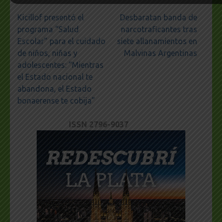
Navegación
Kicillof presentó el
Desbaratan banda de
de
programa “Salud
narcotraficantes tras
entradas
Escolar” para el cuidado
siete allanamientos en
de niños, niñas y
Malvinas Argentinas
adolescentes: “Mientras
el Estado nacional te
abandona, el Estado
bonaerense te cobija”
ISSN 2796-9037