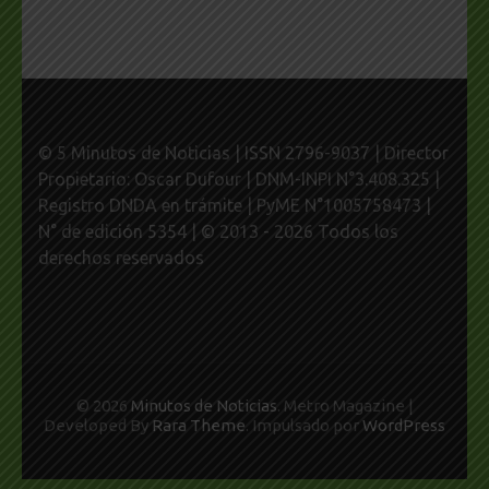
© 5 Minutos de Noticias | ISSN 2796-9037 | Director
Propietario: Oscar Dufour | DNM-INPI N°3.408.325 |
Registro DNDA en trámite | PyME N°1005758473 |
N° de edición 5354 | © 2013 - 2026 Todos los
derechos reservados
© 2026
Minutos de Noticias
. Metro Magazine |
Developed By
Rara Theme
. Impulsado por
WordPress