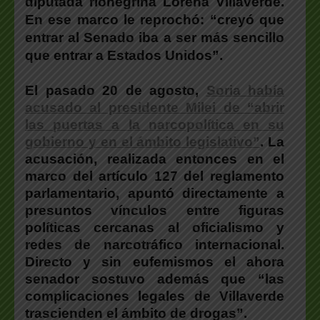
diputada rionegrina Lorena Villaverde.
En ese marco le reprochó:
“creyó que
entrar al Senado iba a ser más sencillo
que entrar a Estados Unidos”.
El pasado 20 de agosto,
Soria había
acusado al presidente Milei de “abrir
las puertas a la narcopolítica en su
gobierno y en el ámbito legislativo”
.
La
acusación, realizada entonces en el
marco del artículo 127 del reglamento
parlamentario, apuntó directamente a
presuntos vínculos entre figuras
políticas cercanas al oficialismo y
redes de narcotráfico internacional.
Directo y sin eufemismos el ahora
senador sostuvo además que
“l
as
complicaciones legales de Villaverde
trascienden el ámbito de drogas”.