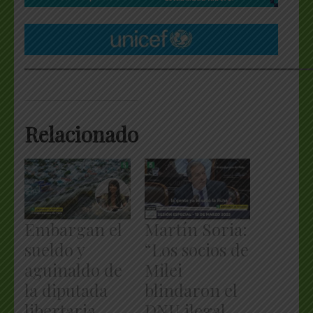
___________________________________________________
Relacionado
Embargan el
Martín Soria:
sueldo y
“Los socios de
aguinaldo de
Milei
la diputada
blindaron el
libertaria
DNU ilegal