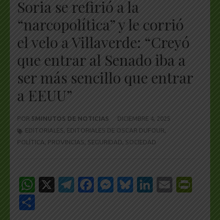
Soria se refirió a la
“narcopolítica” y le corrió
el velo a Villaverde: “Creyó
que entrar al Senado iba a
ser más sencillo que entrar
a EEUU”
POR
5MINUTOS DE NOTICIAS
DICIEMBRE 4, 2025
EDITORIALES
,
EDITORIALES DE OSCAR DUFOUR
,
POLÍTICA
,
PROVINCIAS
,
SEGURIDAD
,
SOCIEDAD
WhatsApp
X
Telegram
Facebook
Messenger
Bluesky
LinkedIn
Email
Pri
Share