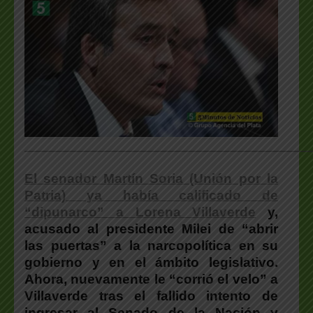
___________________________________________________
El senador Martín Soria (Unión por la
Patria) ya había calificado de
“dipunarco” a Lorena Villaverde
y,
acusado al presidente Milei de “abrir
las puertas” a la narcopolítica en su
gobierno y en el ámbito legislativo.
Ahora, nuevamente le “corrió el velo” a
Villaverde tras el fallido intento de
ingresar al Senado de la Nación y