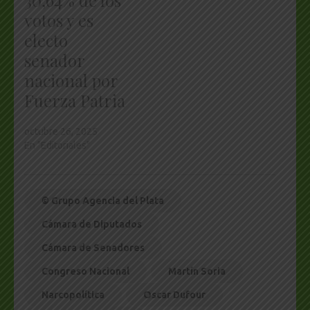
30,64% de los
votos y es
electo
senador
nacional por
Fuerza Patria
octubre 26, 2025
En "Editoriales"
© Grupo Agencia del Plata
Cámara de Diputados
Cámara de Senadores
Congreso Nacional
Martín Soria
Narcopolítica
Oscar Dufour