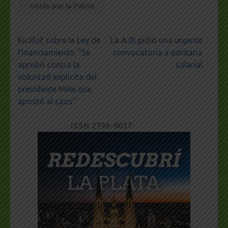
Unión por la Patria
Navegación
Kicillof sobre la Ley de
La AJB pidió una urgente
de
Financiamiento: “Se
convocatoria a paritaria
entradas
aprobó contra la
salarial
voluntad explícita del
presidente Milei que
apostó al caos”
ISSN 2796-9037