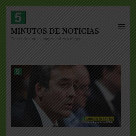
Skip
to
content
MINUTOS DE NOTICIAS
(Press
Enter)
Te informamos siempre antes y mejor