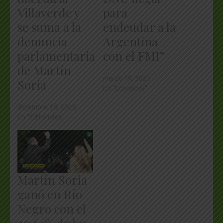
Villaverde y
para
se suma a la
endeudar a la
denuncia
Argentina
parlamentaria
con el FMI”
de Martín
marzo 19, 2025
Soria
En "Economía"
diciembre 18, 2025
En "Editoriales"
Martín Soria
ganó en Río
Negro con el