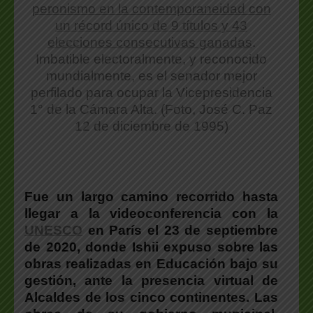
peronismo en la contemporaneidad con
un récord único de 9 títulos y 43
elecciones consecutivas ganadas
.
Imbatible electoralmente, y reconocido
mundialmente, es el senador mejor
perfilado para ocupar la Vicepresidencia
1° de la Cámara Alta. (Foto, José C. Paz
12 de diciembre de 1995)
Fue un largo camino recorrido hasta
llegar a la videoconferencia con la
UNESCO
en París el 23 de septiembre
de 2020, donde Ishii expuso sobre las
obras realizadas en Educación bajo su
gestión, ante la presencia virtual de
Alcaldes de los cinco continentes.
Las