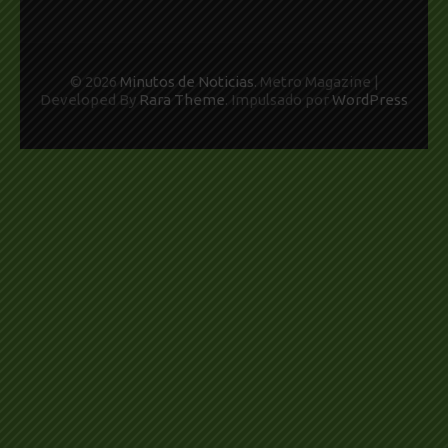
© 2026
Minutos de Noticias
. Metro Magazine |
Developed By
Rara Theme
. Impulsado por
WordPress