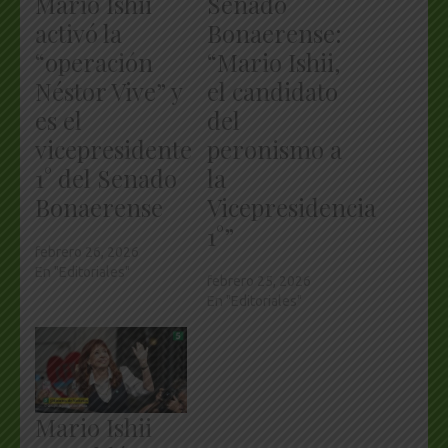
Mario Ishii
Senado
activó la
Bonaerense:
“operación
“Mario Ishii,
Néstor Vive” y
el candidato
es el
del
vicepresidente
peronismo a
1° del Senado
la
Bonaerense
Vicepresidencia
1°”
febrero 26, 2026
En "Editoriales"
febrero 25, 2026
En "Editoriales"
Mario Ishii