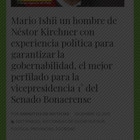
Mario Ishii un hombre de
Néstor Kirchner con
experiencia política para
garantizar la
gobernabilidad, el mejor
perfilado para la
vicepresidencia 1° del
Senado Bonaerense
POR
5MINUTOS DE NOTICIAS
DICIEMBRE 12, 2025
EDITORIALES
,
EDITORIALES DE OSCAR DUFOUR
,
POLÍTICA
,
PROVINCIAS
,
SOCIEDAD