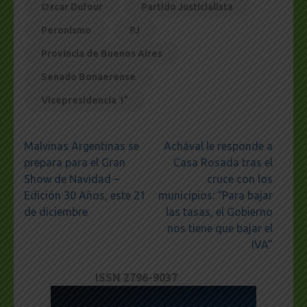
Oscar Dufour
Partido Justicialista
Peronismo
PJ
Provincia de Buenos Aires
Senado Bonaerense
Vicepresidencia 1°
Navegación
Malvinas Argentinas se
Achával le responde a
de
prepara para el Gran
Casa Rosada tras el
entradas
Show de Navidad –
cruce con los
Edición 30 Años, este 21
municipios: “Para bajar
de diciembre
las tasas, el Gobierno
nos tiene que bajar el
IVA”
ISSN 2796-9037