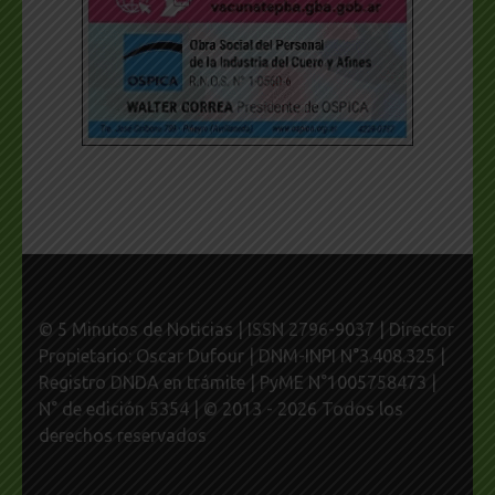
© 5 Minutos de Noticias | ISSN 2796-9037 | Director
Propietario: Oscar Dufour | DNM-INPI N°3.408.325 |
Registro DNDA en trámite | PyME N°1005758473 |
N° de edición 5354 | © 2013 - 2026 Todos los
derechos reservados