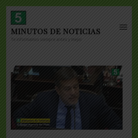
Skip
to
content
MINUTOS DE NOTICIAS
(Press
Enter)
Te informamos siempre antes y mejor