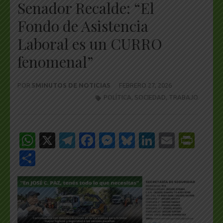
Senador Recalde: “El
Fondo de Asistencia
Laboral es un CURRO
fenomenal”
POR
5MINUTOS DE NOTICIAS
FEBRERO 27, 2026
POLÍTICA
,
SOCIEDAD
,
TRABAJO
WhatsApp
X
Telegram
Facebook
Messenger
Bluesky
LinkedIn
Email
Pri
Share