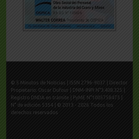
© 5 Minutos de Noticias | ISSN 2796-9037 | Director
Propietario: Oscar Dufour | DNM-INPI N°3.408.325 |
Registro DNDA en trámite | PyME N°1005758473 |
N° de edición 5354 | © 2013 - 2026 Todos los
derechos reservados