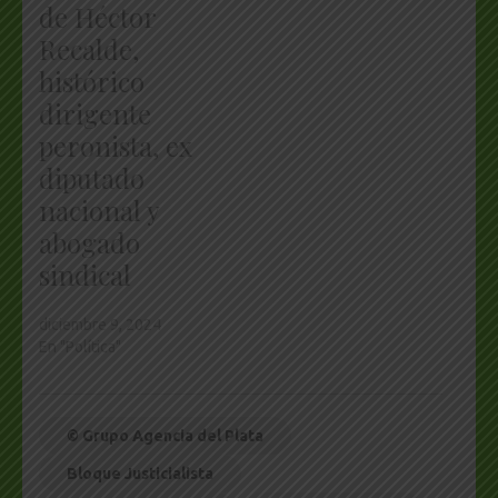
de Héctor
Recalde,
histórico
dirigente
peronista, ex
diputado
nacional y
abogado
sindical
diciembre 9, 2024
En "Política"
© Grupo Agencia del Plata
Bloque Justicialista