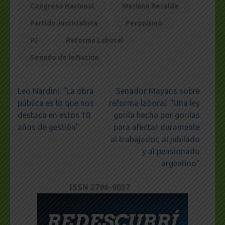
Congreso Nacional
Mariano Recalde
Partido Justicialista
Peronismo
PJ
Reforma Laboral
Senado de la Nación
Navegación
Leo Nardini: “La obra
Senador Mayans sobre
de
pública es lo que nos
reforma laboral: “Una ley
entradas
destaca en estos 10
gorila hecha por gorilas
años de gestión”
para afectar duramente
al trabajador, al jubilado
y al pensionado
argentino”
ISSN 2796-9037