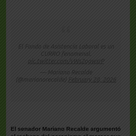
El Fondo de Asistencia Laboral es un
CURRO fenomenal.
pic.twitter.com/vWs2ogwsrP
— Mariano Recalde
(@marianorecalde)
February 28, 2026
El senador Mariano Recalde argumentó