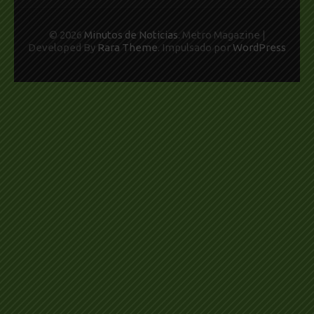
© 2026
Minutos de Noticias
. Metro Magazine |
Developed By
Rara Theme
. Impulsado por
WordPress