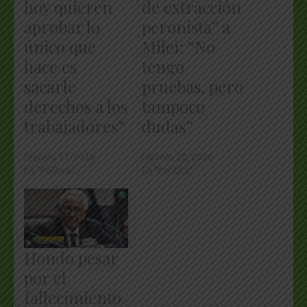
hoy quieren
de extracción
aprobar lo
peronista” a
único que
Milei: “No
hace es
tengo
sacarle
pruebas, pero
derechos a los
tampoco
trabajadores”
dudas”
febrero 11, 2026
febrero 20, 2026
En "Política"
En "Política"
Hondo pesar
por el
fallecimiento