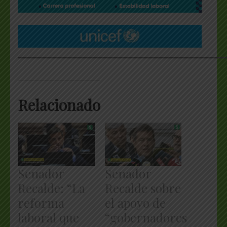
___________________________________________________
Relacionado
Senador
Senador
Recalde: “La
Recalde sobre
reforma
el apoyo de
laboral que
“gobernadores