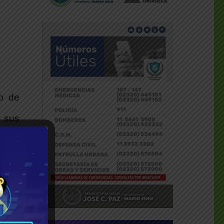
so de
e sus
Penal
e” un