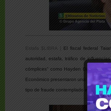
___________________________________________
Estafa $LIBRA |
El fiscal federal Tai
autoridad, estafa, tráfico de influenc
cómplices” como Hayden Davis y Maurici
Económico presentaron una denuncia y p
tipo de fraude contemplado en el Códig