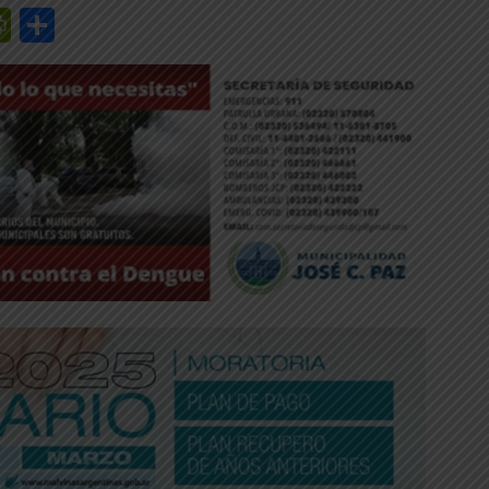
r
y
edIn
mail
PrintFriendly
Share