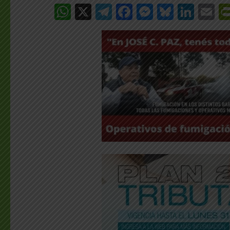
WhatsApp
X
Telegram
Facebook
Messenge
Bluesk
Link
E