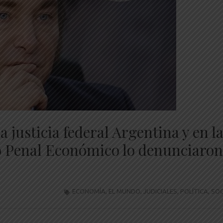
 justicia federal Argentina y en l
ro Penal Económico lo denunciaron
ECONOMÍA
,
EL MUNDO
,
JUDICIALES
,
POLÍTICA
,
SOC