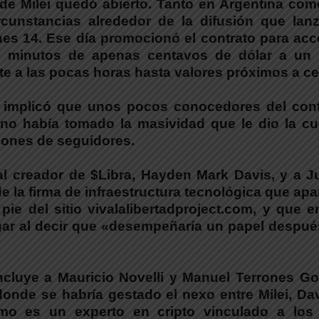
 de Milei quedó abierto. Tanto en Argentina co
cunstancias alrededor de la difusión que lanz
nes 14. Ese día promocionó el contrato para ac
 en minutos de apenas centavos de dólar a un 
e a las pocas horas hasta valores próximos a ce
, implicó que unos pocos conocedores del cont
no había tomado la masividad que le dio la cu
llones de seguidores.
 al creador de $Libra, Hayden Mark Davis, y a J
de la firma de infraestructura tecnológica que ap
ie del sitio vivalalibertadproject.com, y que e
gar al decir que «desempeñaría un papel despué
incluye a Mauricio Novelli y Manuel Terrones Go
onde se habría gestado el nexo entre Milei, Dav
imo es un experto en cripto vinculado a los