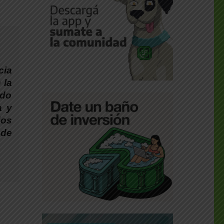
cia
 la
rdo
a y
dos
 de