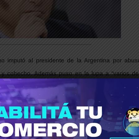
_____________________________________
ano imputó al presidente de la Argentina por abu
ias y cohecho. Además puso en la lupa a “varios d
o Novelli, entre otros. En paralelo, en el fuero 
lantean que podría tratarse de un caso de “agiotaj
o Penal.