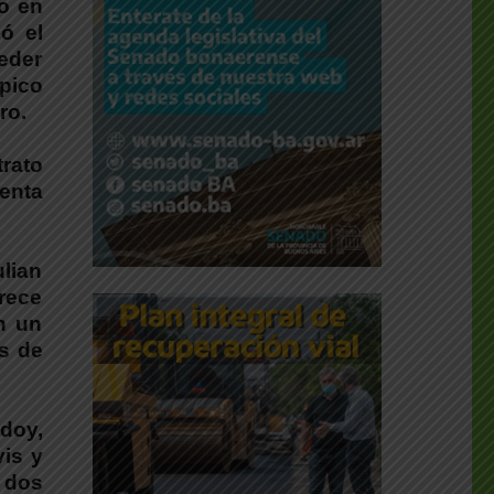
mo en
ó el
ceder
pico
ro.
rato
enta
ulian
arece
n un
s de
doy,
is y
 dos