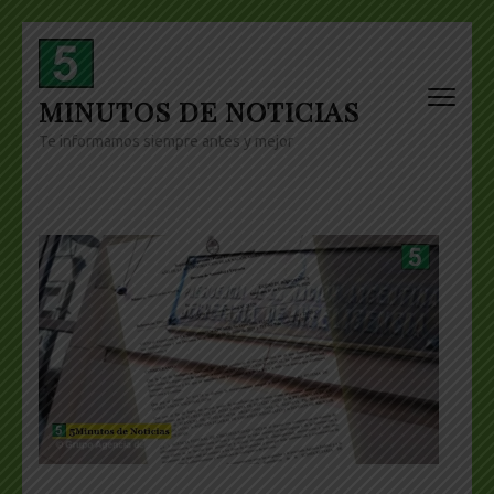
Skip
to
content
MINUTOS DE NOTICIAS
(Press
Enter)
Te informamos siempre antes y mejor