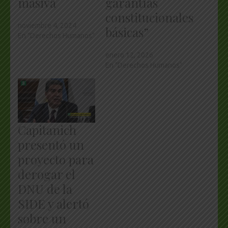
masiva
garantías
constitucionales
noviembre 4, 2024
básicas”
En "Derechos Humanos"
enero 12, 2026
En "Derechos Humanos"
Capitanich
presentó un
proyecto para
derogar el
DNU de la
SIDE y alertó
sobre un