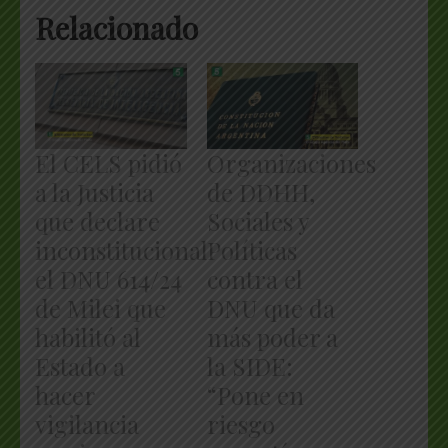
Relacionado
El CELS pidió
Organizaciones
a la Justicia
de DDHH,
que declare
Sociales y
inconstitucional
Políticas
el DNU 614/24
contra el
de Milei que
DNU que da
habilitó al
más poder a
Estado a
la SIDE:
hacer
“Pone en
vigilancia
riesgo