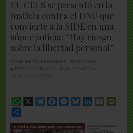
EL CELS se presentó en la
Justicia contra el DNU que
convierte a la SIDE en una
súper policía: “Hay riesgo
sobre la libertad personal”
POR
5MINUTOS DE NOTICIAS
ENERO 7, 2026
DERECHOS HUMANOS
,
JUDICIALES
,
POLÍTICA
,
SEGURIDAD
,
SOCIEDAD
WhatsApp
X
Telegram
Facebook
Messenger
Bluesky
LinkedIn
Email
Pri
Share