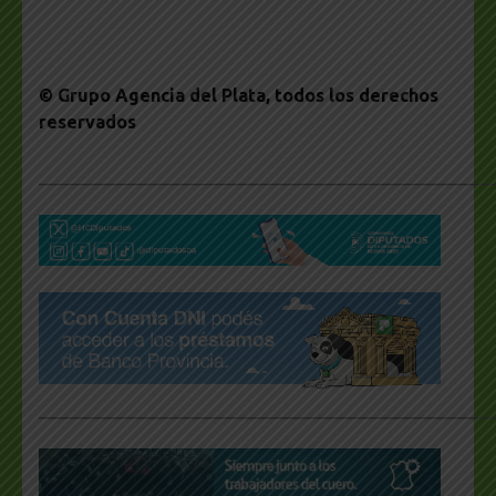
© Grupo Agencia del Plata
, todos los derechos
reservados
___________________________________________________
___________________________________________________