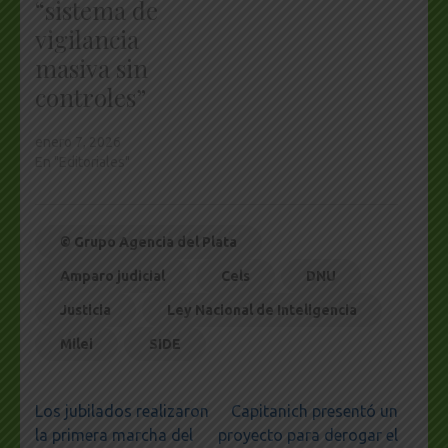
“sistema de
vigilancia
masiva sin
controles”
enero 7, 2026
En "Editoriales"
© Grupo Agencia del Plata
Amparo judicial
Cels
DNU
Justicia
Ley Nacional de Inteligencia
Milei
SIDE
Navegación
Los jubilados realizaron
Capitanich presentó un
de
la primera marcha del
proyecto para derogar el