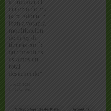
a imponer el
criterio de 2/3
para Adorni e
iban a votar la
modificación
de la ley de
tierras con la
que nosotros
estamos en
total
desacuerdo”
junio 25, 2026
En "Editoriales"
© Grupo Agencia del Plata
Argentina