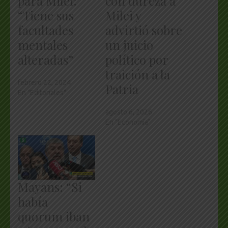
para Milei:
con dureza a
“Tiene sus
Milei y
facultades
advirtió sobre
mentales
un juicio
alteradas”
político por
traición a la
febrero 22, 2024
Patria
En "Editoriales"
agosto 6, 2026
En "Economía"
Mayans: “Si
había
quorum iban