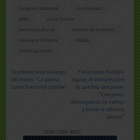
Congreso Nacional
José Mayans
Milei
Oscar Dufour
Reforma Laboral
Senado de la Nación
Unión por la Patria
Videla
Violencia social
Navegación
Occidente ante el espejo
Tiene razón Rodolfo
de
del miedo: “La guerra
Aguiar, él siempre pone
entradas
como horizonte posible”
lo que hay que poner:
“Con paros
domingueros no vamos
a frenar la reforma
laboral”
ISSN 2796-9037