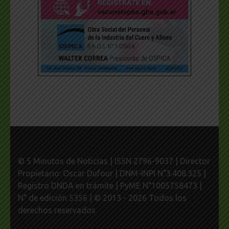
© 5 Minutos de Noticias | ISSN 2796-9037 | Director
Propietario: Oscar Dufour | DNM-INPI N°3.408.325 |
Registro DNDA en trámite | PyME N°1005758473 |
N° de edición 5356 | © 2013 - 2026 Todos los
derechos reservados