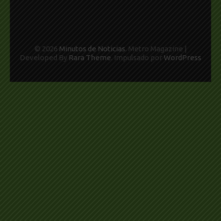
© 2026
Minutos de Noticias
. Metro Magazine |
Developed By
Rara Theme
. Impulsado por
WordPress