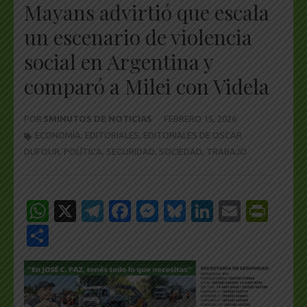
Mayans advirtió que escala
un escenario de violencia
social en Argentina y
comparó a Milei con Videla
POR
5MINUTOS DE NOTICIAS
FEBRERO 15, 2026
ECONOMÍA
,
EDITORIALES
,
EDITORIALES DE OSCAR
DUFOUR
,
POLÍTICA
,
SEGURIDAD
,
SOCIEDAD
,
TRABAJO
WhatsApp
X
Telegram
Facebook
Messenger
Bluesky
LinkedIn
Email
Pri
Share