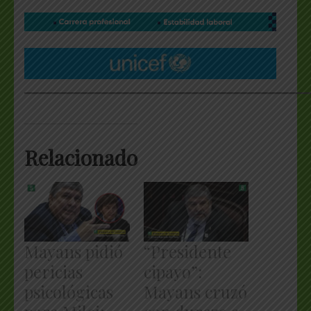
___________________________________________________
Relacionado
Mayans pidió
“Presidente
pericias
cipayo”:
psicológicas
Mayans cruzó