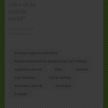
valor de la
justicia
social”
febrero 24, 2026
En "Editoriales"
© Grupo Agencia del Plata
Cámara Nacional de Apelaciones del Trabajo
Capítulo Laboral
DNU
Justicia
Ley Omnibús
Oscar Dufour
Reforma Laboral
Sociedad
Trabajo