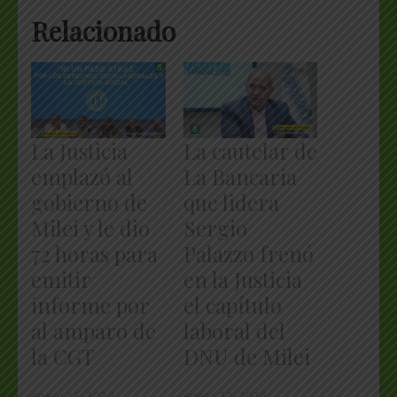
Relacionado
La Justicia
La cautelar de
emplazó al
La Bancaria
gobierno de
que lidera
Milei y le dio
Sergio
72 horas para
Palazzo frenó
emitir
en la Justicia
informe por
el capítulo
al amparo de
laboral del
la CGT
DNU de Milei
enero 15, 2024
enero 22, 2024