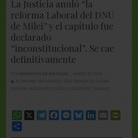
La Justicia anuló “la
reforma Laboral del DNU
de Milei” y el capítulo fue
declarado
“inconstitucional”. Se cae
definitivamente
POR
5MINUTOS DE NOTICIAS
ENERO 30, 2024
ECONOMÍA
,
EDITORIALES
,
EDITORIALES DE OSCAR
DUFOUR
,
JUDICIALES
,
POLÍTICA
,
SOCIEDAD
,
TRABAJO
WhatsApp
X
Telegram
Facebook
Messenger
Bluesky
LinkedIn
Email
Pri
Share