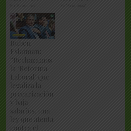
En "Economía"
En "Economía"
Rubén
Eslaiman:
“Rechazamos
la ‘Reforma
Laboral’ que
legaliza la
precarización
y baja
salarios, una
ley que atenta
contra el