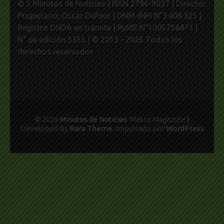
© 5 Minutos de Noticias | ISSN 2796-9037 | Director
Propietario: Oscar Dufour | DNM-INPI N°3.408.325 |
Registro DNDA en trámite | PyME N°1005758473 |
N° de edición 5355 | © 2013 - 2026 Todos los
derechos reservados
© 2026
Minutos de Noticias
. Metro Magazine |
Developed By
Rara Theme
. Impulsado por
WordPress