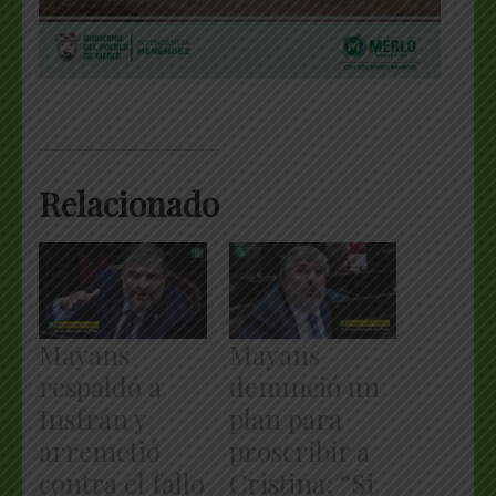
Relacionado
Mayans
Mayans
respaldó a
denunció un
Insfrán y
plan para
arremetió
proscribir a
contra el fallo
Cristina: “Si