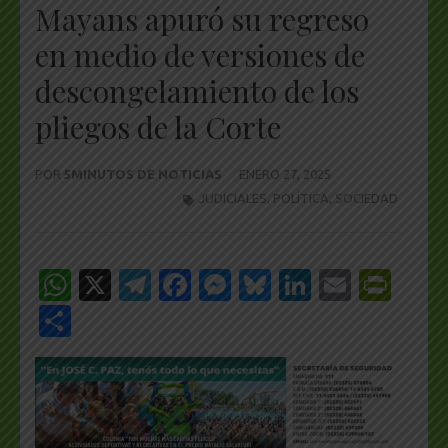
Mayans apuró su regreso
en medio de versiones de
descongelamiento de los
pliegos de la Corte
POR
5MINUTOS DE NOTICIAS
ENERO 27, 2025
JUDICIALES
,
POLÍTICA
,
SOCIEDAD
WhatsApp
X
Telegram
Facebook
Messenger
Bluesky
LinkedIn
Email
Pri
Share