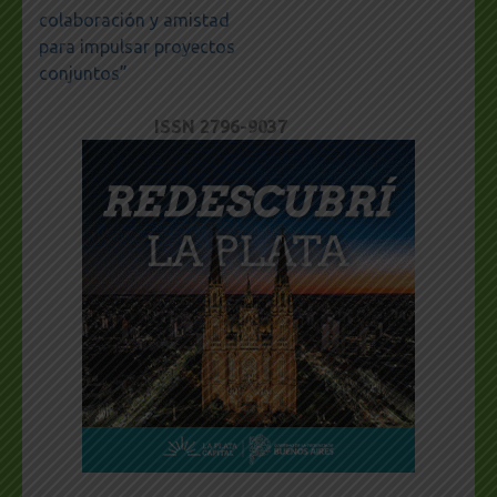
colaboración y amistad
para impulsar proyectos
conjuntos”
ISSN 2796-9037