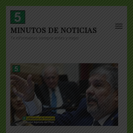
Skip
to
content
MINUTOS DE NOTICIAS
(Press
Enter)
Te informamos siempre antes y mejor