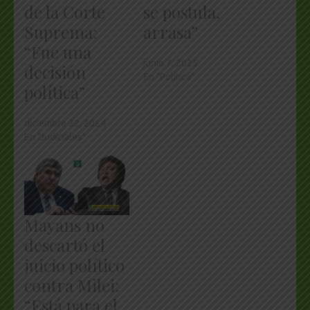
de la Corte
se postula,
Suprema:
arrasa”
“Fue una
junio 7, 2025
decisión
En "Política"
política”
diciembre 22, 2024
En "Judiciales"
Mayans no
descartó el
juicio político
contra Milei:
“Está para el