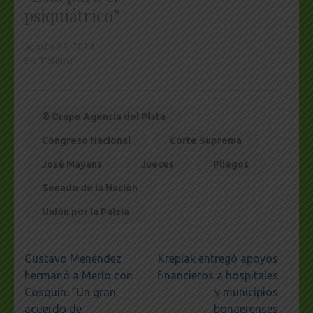
psiquiátrico”
agosto 25, 2024
En "Política"
© Grupo Agencia del Plata
Congreso Nacional
Corte Suprema
José Mayans
Jueces
Pliegos
Senado de la Nación
Unión por la Patria
Navegación
Gustavo Menéndez
Kreplak entregó apoyos
de
hermanó a Merlo con
financieros a hospitales
entradas
Cosquín: “Un gran
y municipios
acuerdo de
bonaerenses